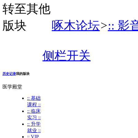
啄木论坛
>
:: 影
侧栏开关
历史记录
我的版块
医学殿堂
:: 基础
课程 ::
:: 临床
实习 ::
:: 升学
就业 ::
:: VIP