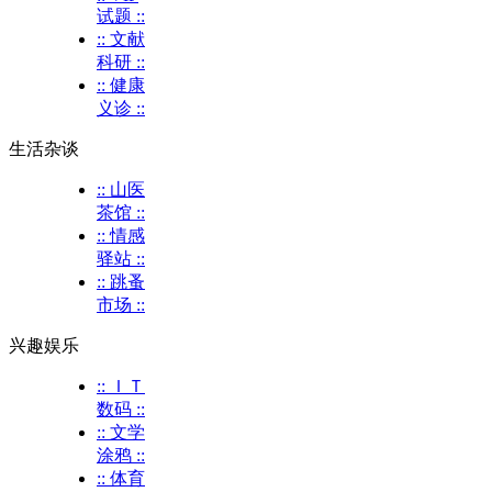
试题 ::
:: 文献
科研 ::
:: 健康
义诊 ::
生活杂谈
:: 山医
茶馆 ::
:: 情感
驿站 ::
:: 跳蚤
市场 ::
兴趣娱乐
:: ＩＴ
数码 ::
:: 文学
涂鸦 ::
:: 体育