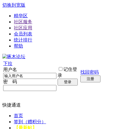
切换到宽版
精华区
社区服务
社区应用
会员列表
统计排行
帮助
下拉
记住登
用户名
找回密码
录
注册
密 码
登录
快捷通道
首页
签到（赠积分）
【最新帖】