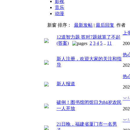
影视
音乐
动漫
新窗
排序：
最新发帖
|
最后回复
作者
上
12道智力题 答对7题就算了不起
(答案)
2
3
4
5
..
11
200
热
新人注册，欢迎大家的关注和指
导
202
热
新人报道
202
︶
破例！图书馆闭馆日为84岁农民
一人开放
202
︶
21日晚，福建省厦门市一名男