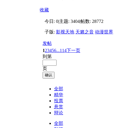
收藏
今日:
0
|
主题:
3404
|
帖数:
28772
子版:
影视天地
天籁之音
动漫世界
发帖
1
2
3
4
5
6
...114
下一页
到第
页
确认
全部
精华
投票
悬赏
辩论
全部