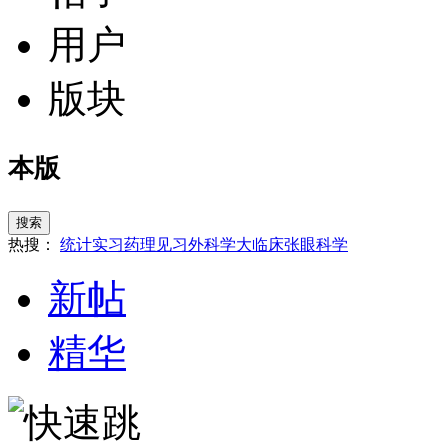
用户
版块
本版
搜索
热搜：
统计
实习
药理
见习
外科学
大临床
张
眼科学
新帖
精华