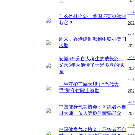
子
202
︶
什么仇什么怨，美国还要继续制
裁它？
202
︶
周末，香港建制派到中联办登门
求助
202
︶
安徽635分盲人考生的成长路：
父亲3年为他读了一米多厚的试
202
卷
︶
一生守护三峡大坝！“当代大
禹”郑守仁院士逝世
202
︶
中国健身气功协会：习练者不自
封大师、传人等称号蒙骗群众
202
︶
中国健身气功协会：习练者不自