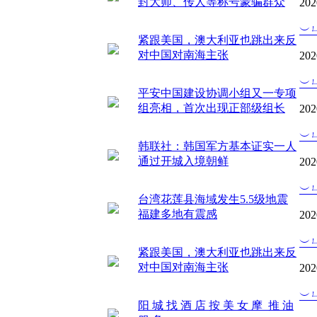
封大师、传人等称号蒙骗群众
202
︶
紧跟美国，澳大利亚也跳出来反
对中国对南海主张
202
︶
平安中国建设协调小组又一专项
组亮相，首次出现正部级组长
202
︶
韩联社：韩国军方基本证实一人
通过开城入境朝鲜
202
︶
台湾花莲县海域发生5.5级地震
福建多地有震感
202
︶
紧跟美国，澳大利亚也跳出来反
对中国对南海主张
202
︶
阳 城 找 酒 店 按 美 女 摩 推 油