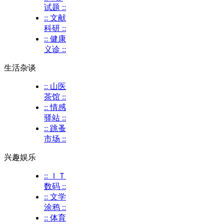
试题 ::
:: 文献
科研 ::
:: 健康
义诊 ::
生活杂谈
:: 山医
茶馆 ::
:: 情感
驿站 ::
:: 跳蚤
市场 ::
兴趣娱乐
:: ＩＴ
数码 ::
:: 文学
涂鸦 ::
:: 体育