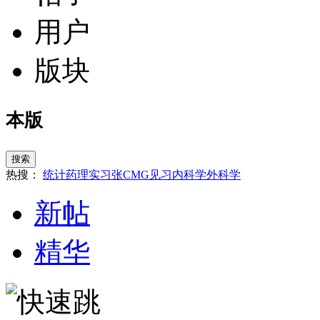
用户
版块
本版
搜索
热搜：
统计
药理
实习
张
CMG
见习
内科学
外科学
新帖
精华