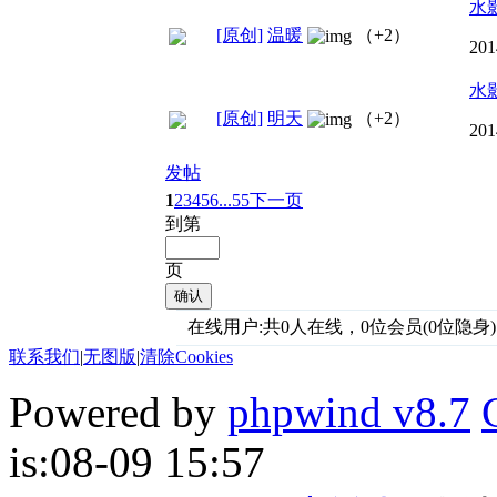
水
[原创]
温暖
（+2）
201
水
[原创]
明天
（+2）
201
发帖
1
2
3
4
5
6
...55
下一页
到第
页
确认
在线用户:共0人在线，0位会员(0位隐身)
联系我们
|
无图版
|
清除Cookies
Powered by
phpwind v8.7
is:08-09 15:57