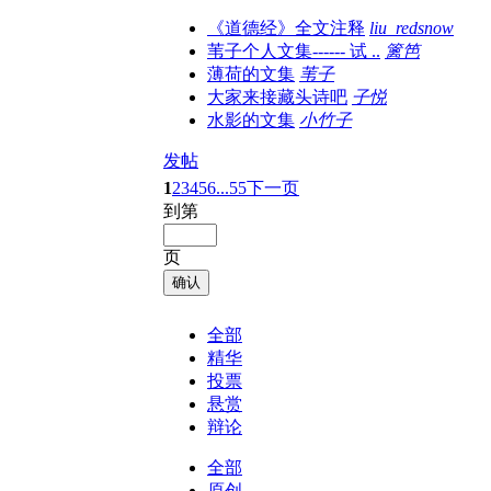
《道德经》全文注释
liu_redsnow
苇子个人文集------ 试 ..
篱笆
薄荷的文集
苇子
大家来接藏头诗吧
子悦
水影的文集
小竹子
发帖
1
2
3
4
5
6
...55
下一页
到第
页
确认
全部
精华
投票
悬赏
辩论
全部
原创