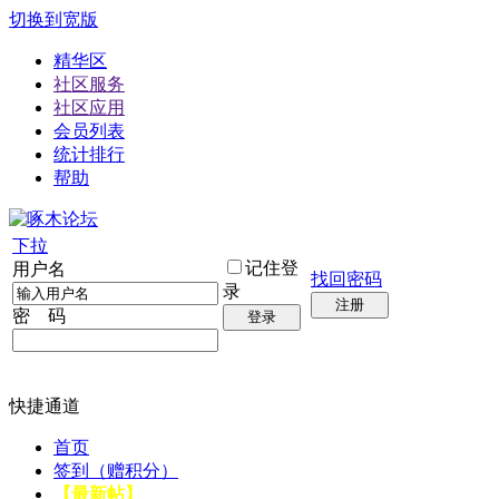
切换到宽版
精华区
社区服务
社区应用
会员列表
统计排行
帮助
下拉
记住登
用户名
找回密码
录
注册
密 码
登录
快捷通道
首页
签到（赠积分）
【最新帖】