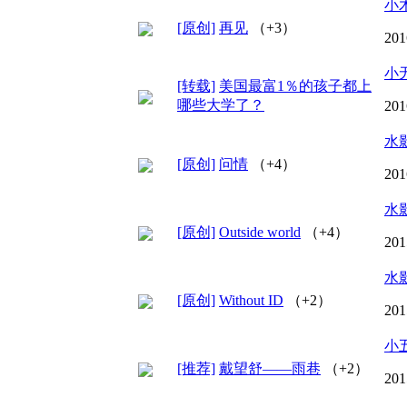
小
[原创]
再见
（+3）
201
小
[转载]
美国最富1％的孩子都上
哪些大学了？
201
水
[原创]
问情
（+4）
201
水
[原创]
Outside world
（+4）
201
水
[原创]
Without ID
（+2）
201
小
[推荐]
戴望舒——雨巷
（+2）
201