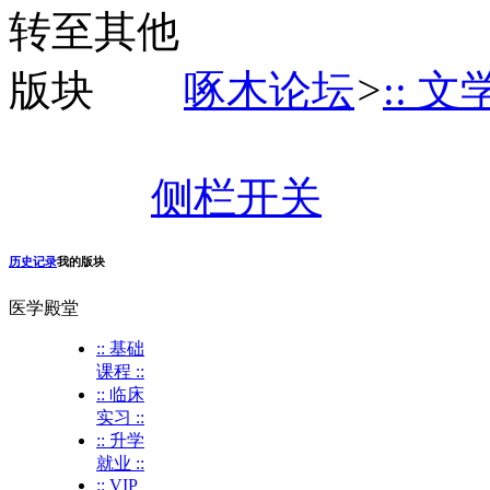
啄木论坛
>
:: 文
侧栏开关
历史记录
我的版块
医学殿堂
:: 基础
课程 ::
:: 临床
实习 ::
:: 升学
就业 ::
:: VIP