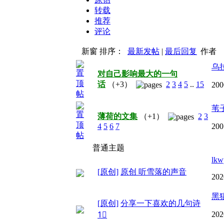
转载
推荐
评论
新窗
排序：
最新发帖
|
最后回复
作者
乌
对自己影响最大的一句
话
（+3）
2
3
4
5
..
15
200
苇
薄荷的文集
（+1）
2
3
4
5
6
7
200
普通主题
lkw
[原创]
原创 听雪落的声音
202
黑
[原创]
分享一下喜欢的几句诗
202
1⃣️