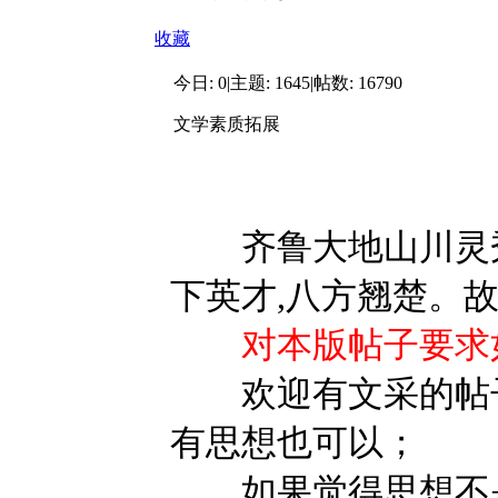
收藏
今日:
0
|
主题:
1645
|
帖数:
16790
文学素质拓展
齐鲁大地山川灵秀
下英才,八方翘楚。
对本版帖子要求
欢迎有文采的帖子
有思想也可以；
如果觉得思想不是