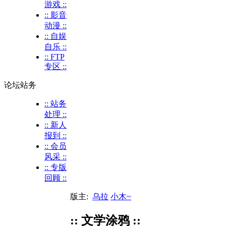
游戏 ::
:: 影音
动漫 ::
:: 自娱
自乐 ::
:: FTP
专区 ::
论坛站务
:: 站务
处理 ::
:: 新人
报到 ::
:: 会员
风采 ::
:: 专版
回顾 ::
版主:
乌拉
小木~
:: 文学涂鸦 ::