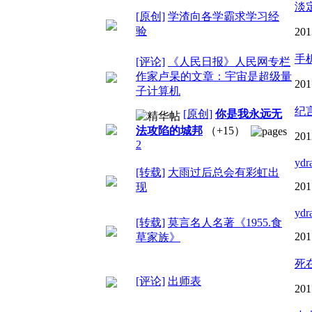
淡
[原创]
学渣向各学霸求学习经
验
201
手
[评论]
《人民日报》人民网专栏
作家卢杲的文章：宇宙是超级量
201
子计算机
纪
[原创]
你是我永远无
法攻陷的城邦
（+15）
201
2
ydr
[转载]
大雨过后总会有彩虹出
201
现
ydr
[转载]
莫言名人名著《1955.食
201
草家族》
死
[评论]
出师表
201