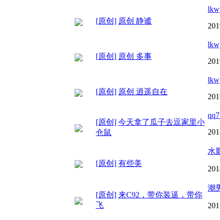
lkw
[原创]
原创 静谧
201
lkw
[原创]
原创 多事
201
lkw
[原创]
原创 逍遥自在
201
qq7
[原创]
今天拿了瓜子去逗家里小
201
仓鼠
水
[原创]
有些美
201
潮
[原创]
来C92，带你装逼，带你
飞
201