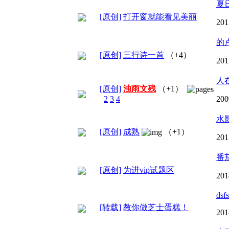
夏
[原创]
打开窗就能看见美丽
201
的
[原创]
三行诗一首
（+4）
201
人
[原创]
浊雨文残
（+1）
2
3
4
200
水
[原创]
成熟
（+1）
201
番
[原创]
为进vip试题区
201
dsf
[转载]
教你做芝士蛋糕！
201