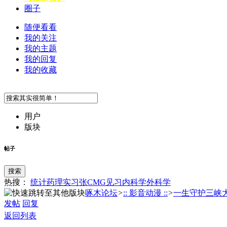
圈子
随便看看
我的关注
我的主题
我的回复
我的收藏
用户
版块
帖子
搜索
热搜：
统计
药理
实习
张
CMG
见习
内科学
外科学
啄木论坛
>
:: 影音动漫 ::
>
一生守护三峡大坝
发帖
回复
返回列表