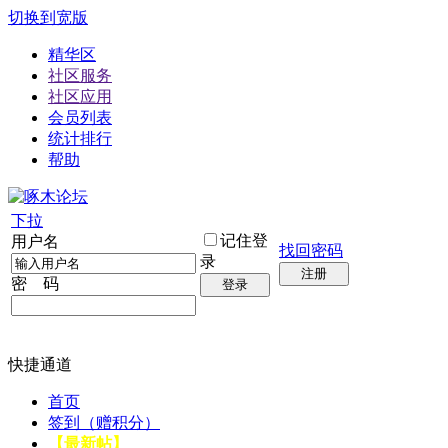
切换到宽版
精华区
社区服务
社区应用
会员列表
统计排行
帮助
下拉
记住登
用户名
找回密码
录
注册
密 码
登录
快捷通道
首页
签到（赠积分）
【最新帖】