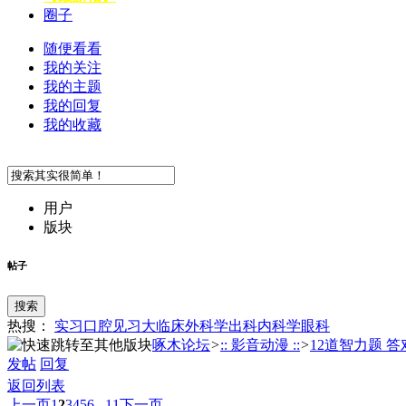
圈子
随便看看
我的关注
我的主题
我的回复
我的收藏
用户
版块
帖子
搜索
热搜：
实习
口腔
见习
大临床
外科学
出科
内科学
眼科
啄木论坛
>
:: 影音动漫 ::
>
12道智力题 答对
发帖
回复
返回列表
上一页
1
2
3
4
5
6
...11
下一页