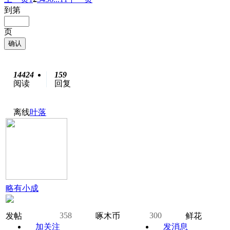
到第
页
确认
14424
159
阅读
回复
离线
叶落
略有小成
358
300
发帖
啄木币
鲜花
加关注
发消息