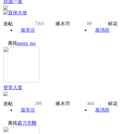
自成一派
7303
80
发帖
啄木币
鲜花
加关注
发消息
离线
green_tea
登堂入室
298
464
发帖
啄木币
鲜花
加关注
发消息
离线
霸刀无翳