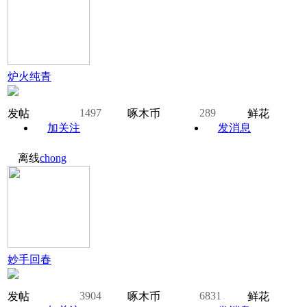
炉火纯青
1497
289
发帖
啄木币
鲜花
加关注
发消息
离线
chong
妙手回春
3904
6831
发帖
啄木币
鲜花