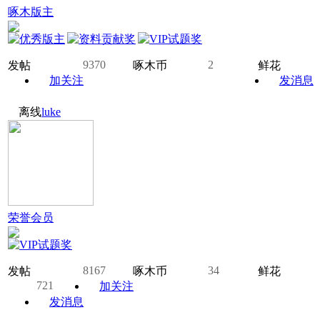
啄木版主
9370
2
发帖
啄木币
鲜花
加关注
发消息
离线
luke
荣誉会员
8167
34
发帖
啄木币
鲜花
721
加关注
发消息