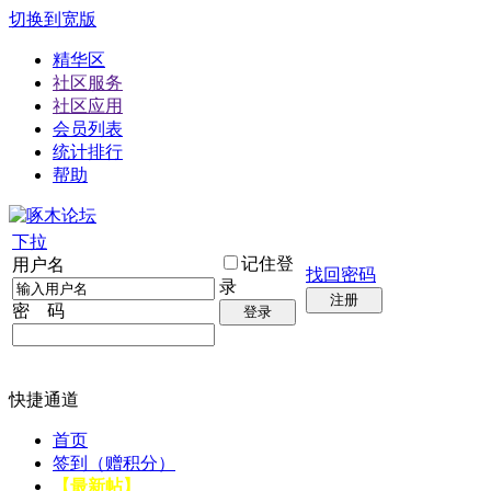
切换到宽版
精华区
社区服务
社区应用
会员列表
统计排行
帮助
下拉
记住登
用户名
找回密码
录
注册
密 码
登录
快捷通道
首页
签到（赠积分）
【最新帖】