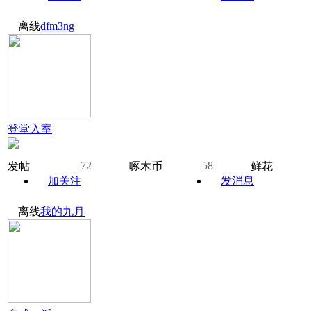
离线
dfm3ng
登堂入室
72
58
发帖
啄木币
鲜花
加关注
发消息
离线
我的九月