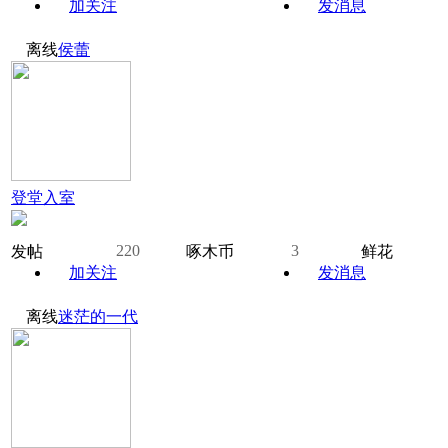
加关注
发消息
离线
侯蕾
登堂入室
220
3
发帖
啄木币
鲜花
加关注
发消息
离线
迷茫的一代