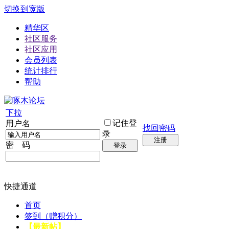
切换到宽版
精华区
社区服务
社区应用
会员列表
统计排行
帮助
下拉
记住登
用户名
找回密码
录
注册
密 码
登录
快捷通道
首页
签到（赠积分）
【最新帖】