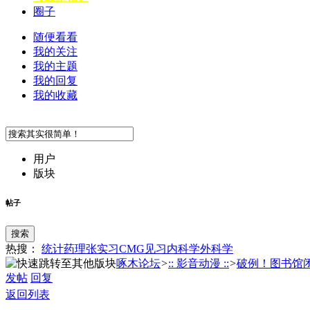
圈子
随便看看
我的关注
我的主题
我的回复
我的收藏
用户
版块
帖子
搜索
热搜：
统计
药理
张
实习
CMG
见习
内科学
外科学
啄木论坛
>
:: 影音动漫 ::
>
破例！图书馆闭馆
发帖
回复
返回列表