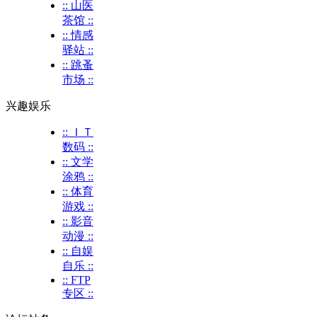
:: 山医
茶馆 ::
:: 情感
驿站 ::
:: 跳蚤
市场 ::
兴趣娱乐
:: ＩＴ
数码 ::
:: 文学
涂鸦 ::
:: 体育
游戏 ::
:: 影音
动漫 ::
:: 自娱
自乐 ::
:: FTP
专区 ::