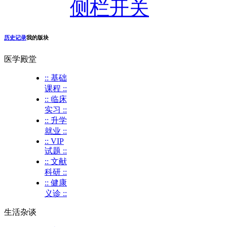
侧栏开关
历史记录
我的版块
医学殿堂
:: 基础
课程 ::
:: 临床
实习 ::
:: 升学
就业 ::
:: VIP
试题 ::
:: 文献
科研 ::
:: 健康
义诊 ::
生活杂谈