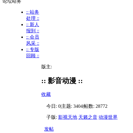
论坛站务
:: 站务
处理 ::
:: 新人
报到 ::
:: 会员
风采 ::
:: 专版
回顾 ::
版主:
:: 影音动漫 ::
收藏
今日:
0
|
主题:
3404
|
帖数:
28772
子版:
影视天地
天籁之音
动漫世界
发帖