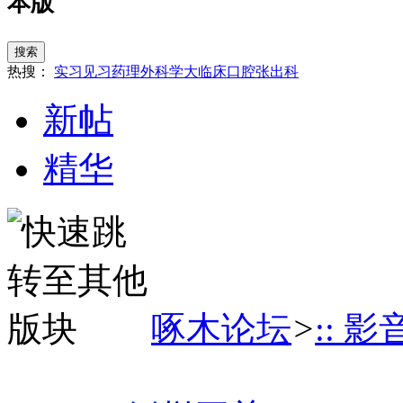
本版
搜索
热搜：
实习
见习
药理
外科学
大临床
口腔
张
出科
新帖
精华
啄木论坛
>
:: 影