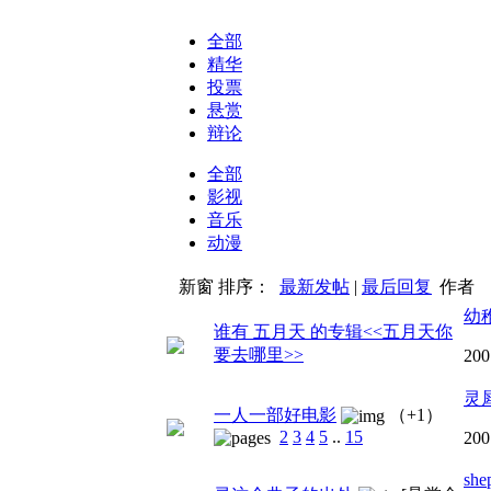
全部
精华
投票
悬赏
辩论
全部
影视
音乐
动漫
新窗
排序：
最新发帖
|
最后回复
作者
幼
谁有 五月天 的专辑<<五月天你
要去哪里>>
200
灵
一人一部好电影
（+1）
2
3
4
5
..
15
200
she