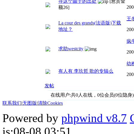
寻这个曲子的出处
[悬赏金
200
额26]
王
La cour des grands(法语版)下载
地址？
200
疯
求助westcity
200
幼
有人有 李玖哲 歌的专辑么
200
发帖
在线用户:共0人在线，0位会员(0位隐身)
联系我们
|
无图版
|
清除Cookies
Powered by
phpwind v8.7
is:08-08 03:51