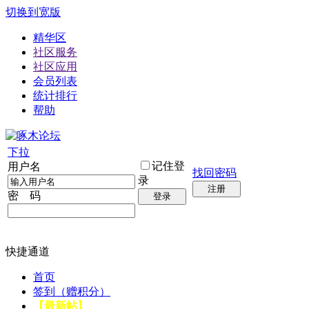
切换到宽版
精华区
社区服务
社区应用
会员列表
统计排行
帮助
下拉
记住登
用户名
找回密码
录
注册
密 码
登录
快捷通道
首页
签到（赠积分）
【最新帖】