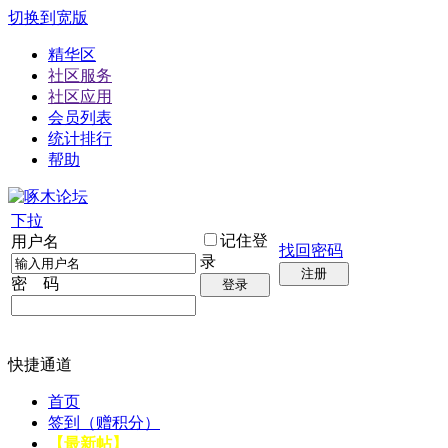
切换到宽版
精华区
社区服务
社区应用
会员列表
统计排行
帮助
下拉
记住登
用户名
找回密码
录
注册
密 码
登录
快捷通道
首页
签到（赠积分）
【最新帖】