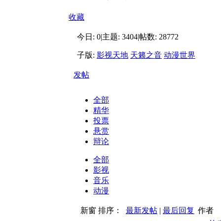
收藏
今日:
0
|
主题:
3404
|
帖数:
28772
子版:
影视天地
天籁之音
动漫世界
发帖
全部
精华
投票
悬赏
辩论
全部
影视
音乐
动漫
新窗
排序：
最新发帖
|
最后回复
作者