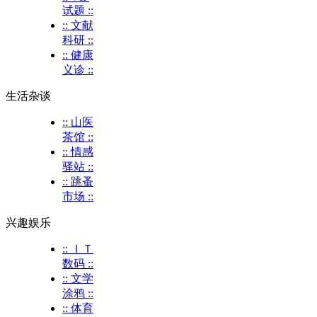
试题 ::
:: 文献
科研 ::
:: 健康
义诊 ::
生活杂谈
:: 山医
茶馆 ::
:: 情感
驿站 ::
:: 跳蚤
市场 ::
兴趣娱乐
:: ＩＴ
数码 ::
:: 文学
涂鸦 ::
:: 体育