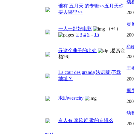
幼
谁有 五月天 的专辑<<五月天你
要去哪里>>
200
灵
一人一部好电影
（+1）
2
3
4
5
..
15
200
she
寻这个曲子的出处
[悬赏金
200
额26]
王
La cour des grands(法语版)下载
地址？
200
疯
求助westcity
200
幼
有人有 李玖哲 歌的专辑么
200