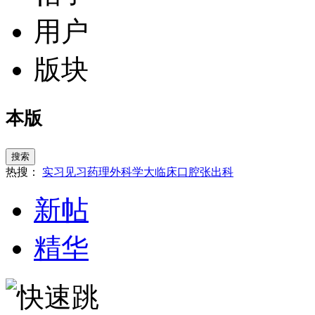
用户
版块
本版
搜索
热搜：
实习
见习
药理
外科学
大临床
口腔
张
出科
新帖
精华