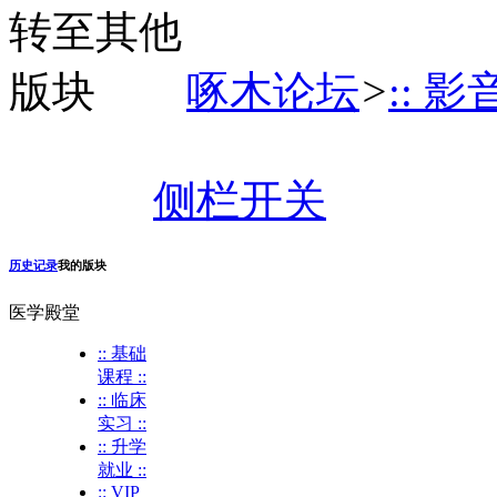
啄木论坛
>
:: 影
侧栏开关
历史记录
我的版块
医学殿堂
:: 基础
课程 ::
:: 临床
实习 ::
:: 升学
就业 ::
:: VIP