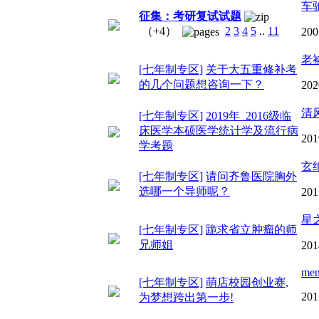
车
征集：考研复试试题
（+4）
2
3
4
5
..
11
200
老
[七年制专区]
关于大五重修补考
的几个问题想咨询一下？
202
清
[七年制专区]
2019年 2016级临
床医学本硕医学统计学及流行病
201
学考题
玄
[七年制专区]
请问齐鲁医院胸外
选哪一个导师呢？
201
星
[七年制专区]
跪求省立肿瘤的师
兄师姐
201
men
[七年制专区]
萌店校园创业赛,
201
为梦想跨出第一步!