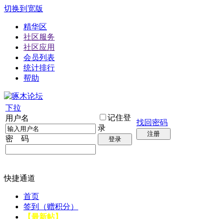
切换到宽版
精华区
社区服务
社区应用
会员列表
统计排行
帮助
下拉
记住登
用户名
找回密码
录
注册
密 码
登录
快捷通道
首页
签到（赠积分）
【最新帖】