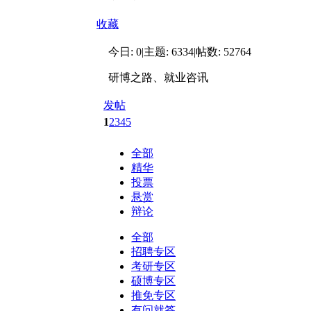
收藏
今日:
0
|
主题:
6334
|
帖数:
52764
研博之路、就业咨讯
发帖
1
2
3
4
5
全部
精华
投票
悬赏
辩论
全部
招聘专区
考研专区
硕博专区
推免专区
有问就答