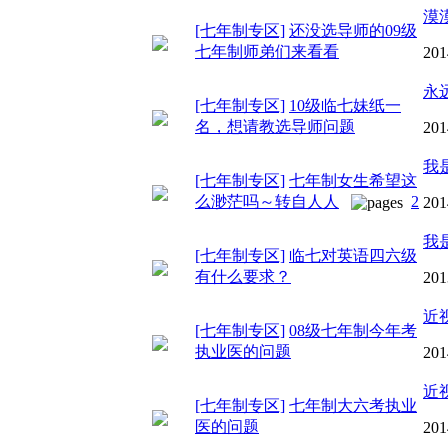
漠
[七年制专区]
还没选导师的09级
七年制师弟们来看看
201
永
[七年制专区]
10级临七妹纸一
名，想请教选导师问题
201
我
[七年制专区]
七年制女生希望这
么渺茫吗～转自人人
2
201
我
[七年制专区]
临七对英语四六级
有什么要求？
201
近
[七年制专区]
08级七年制今年考
执业医的问题
201
近
[七年制专区]
七年制大六考执业
医的问题
201