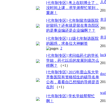
人
[七年制专区]
考上在职博士了，
没时间上课，求学弟帮忙签到，
201
重谢！
丰
[七年制专区]
七年制留市级医院
好留吗？还有就是留在青岛院区
201
的是事业编还是企业编啊？？
丰
[七年制专区]
11级七年制选医院
的困惑，求各位大神解答
201
2
luc
[七年制专区]
求问临药七的学长
学姐，药七以后的发展到底怎么
201
样啊？
（+1）
[七年制专区]
2015年度山东大学
doc
齐鲁医院有资格招生的硕导名单
201
公布，看看自己想报的导师是否
在列
（+1）
wal
[七年制专区]
学长学姐帮帮忙
201
啊！