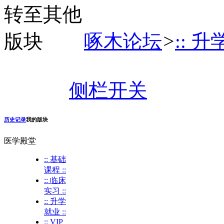
啄木论坛
>
:: 升
侧栏开关
历史记录
我的版块
医学殿堂
:: 基础
课程 ::
:: 临床
实习 ::
:: 升学
就业 ::
:: VIP