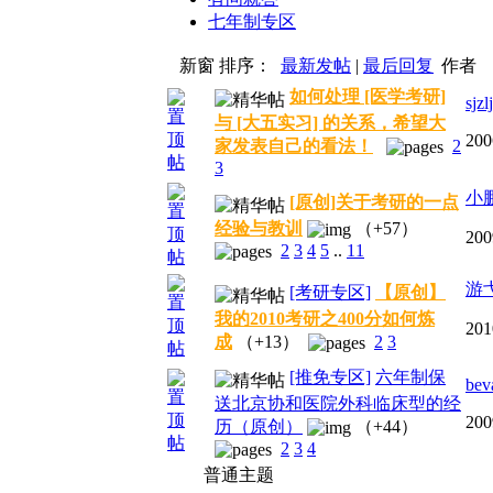
七年制专区
新窗
排序：
最新发帖
|
最后回复
作者
如何处理 [医学考研]
sjzlj
与 [大五实习] 的关系，希望大
200
家发表自己的看法！
2
3
小
[原创]关于考研的一点
经验与教训
（+57）
200
2
3
4
5
..
11
游
[考研专区]
【原创】
我的2010考研之400分如何炼
201
成
（+13）
2
3
[推免专区]
六年制保
bev
送北京协和医院外科临床型的经
200
历（原创）
（+44）
2
3
4
普通主题