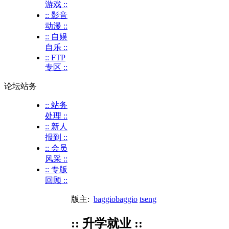
游戏 ::
:: 影音
动漫 ::
:: 自娱
自乐 ::
:: FTP
专区 ::
论坛站务
:: 站务
处理 ::
:: 新人
报到 ::
:: 会员
风采 ::
:: 专版
回顾 ::
版主:
baggiobaggio
tseng
:: 升学就业 ::