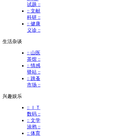
试题 ::
:: 文献
科研 ::
:: 健康
义诊 ::
生活杂谈
:: 山医
茶馆 ::
:: 情感
驿站 ::
:: 跳蚤
市场 ::
兴趣娱乐
:: ＩＴ
数码 ::
:: 文学
涂鸦 ::
:: 体育