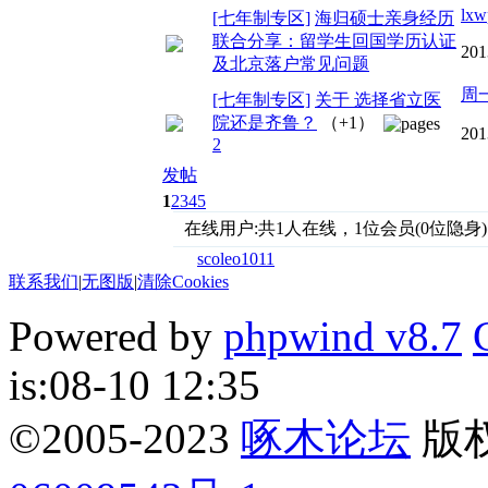
lxw
[七年制专区]
海归硕士亲身经历
联合分享：留学生回国学历认证
201
及北京落户常见问题
周
[七年制专区]
关于 选择省立医
院还是齐鲁？
（+1）
201
2
发帖
1
2
3
4
5
在线用户:共1人在线，1位会员(0位隐身)
scoleo1011
联系我们
|
无图版
|
清除Cookies
Powered by
phpwind v8.7
is:08-10 12:35
©2005-2023
啄木论坛
版权所