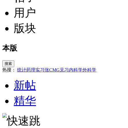
用户
版块
本版
搜索
热搜：
统计
药理
实习
张
CMG
见习
内科学
外科学
新帖
精华