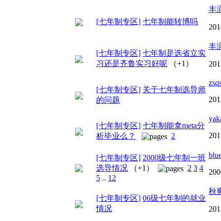
丰
[七年制专区]
七年制能转博吗
201
丰
[七年制专区]
七年制是选省立实
习还是齐鲁实习好呢
（+1）
201
zsq
[七年制专区]
关于七年制选导师
201
的问题
yak
[七年制专区]
七年制能拿meta分
201
析毕业么？
2
blu
[七年制专区]
2000级七年制一班
选导情况
（+1）
2
3
4
200
5
..
12
秋
[七年制专区]
06级七年制的就业
情况
201