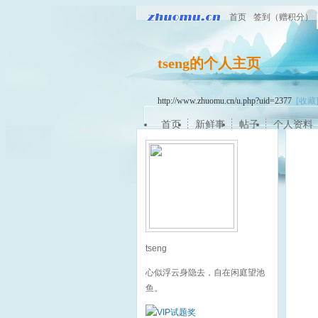
首页
签到（赠积分）
tseng的个人主页
http://www.zhuomu.cn/u.php?uid=2377
[收藏
首页
新鲜事
帖子
个人资料
tseng
心似浮云身隐去，自在闲庭望池
鱼。