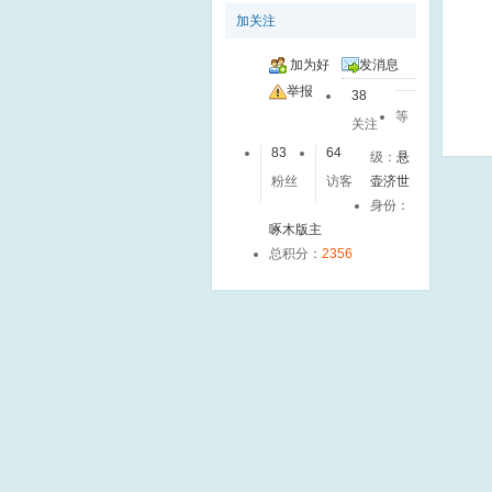
加关注
加为好
发消息
友
举报
38
等
关注
83
64
级：
悬
粉丝
访客
壶济世
身份：
啄木版主
总积分：
2356