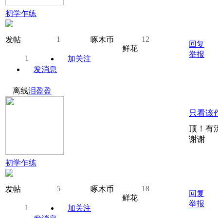
初学乍练
1
12
发帖
啄木币
回复
鲜花
举报
1
加关注
发消息
离线
泪盈盈
只看该
顶！有
谢谢
初学乍练
5
18
发帖
啄木币
回复
鲜花
举报
1
加关注