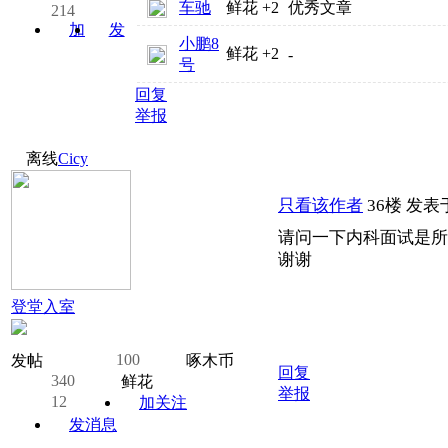
车驰
鲜花
+2
优秀文章
214
加
发
小鹏8
关注
消息
鲜花
+2
-
号
回复
举报
离线
Cicy
只看该作者
36楼
发表于:
请问一下内科面试是所
谢谢
登堂入室
100
发帖
啄木币
回复
340
鲜花
举报
12
加关注
发消息