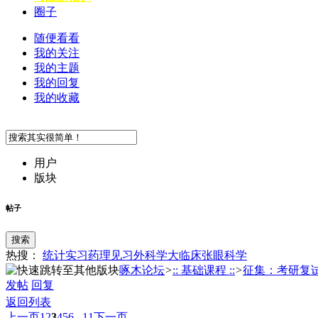
圈子
随便看看
我的关注
我的主题
我的回复
我的收藏
用户
版块
帖子
搜索
热搜：
统计
实习
药理
见习
外科学
大临床
张
眼科学
啄木论坛
>
:: 基础课程 ::
>
征集：考研复
发帖
回复
返回列表
上一页
1
2
3
4
5
6
...11
下一页