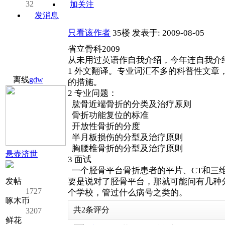
32
加关注
发消息
只看该作者
35楼
发表于: 2009-08-05
省立骨科2009
从未用过英语作自我介绍，今年连自我介
1 外文翻译。专业词汇不多的科普性文
离线
gdw
的措施。
2 专业问题：
肱骨近端骨折的分类及治疗原则
骨折功能复位的标准
开放性骨折的分度
半月板损伤的分型及治疗原则
胸腰椎骨折的分型及治疗原则
悬壶济世
3 面试
一个胫骨平台骨折患者的平片、CT和三
发帖
要是说对了胫骨平台，那就可能问有几种
1727
个学校，管过什么病号之类的。
啄木币
共
2
条评分
3207
鲜花