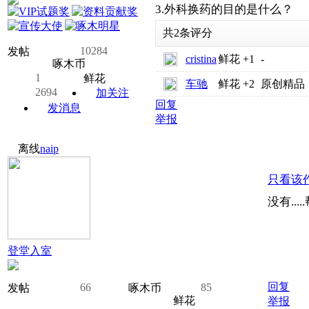
3.外科换药的目的是什么？
共
2
条评分
10284
发帖
cristina
鲜花
+1
-
啄木币
1
鲜花
车驰
鲜花
+2
原创精品
2694
加关注
回复
发消息
举报
离线
naip
只看该
没有...
登堂入室
回复
66
85
发帖
啄木币
鲜花
举报