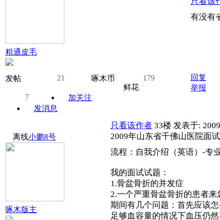
只看该
有没有
粗通皮毛
回复
21
179
发帖
啄木币
鲜花
举报
7
加关注
发消息
只看该作者
33楼
发表于: 2009
2009年山东省千佛山医院面
离线
小鹏8号
流程：自我介绍（英语）-专
我的面试试题：
1.骨盆骨折的并发症
2.一个严重骨盆骨折的患者
期间有几个问题：首先应该怎
啄木版主
足够血容量的情况下血压仍然