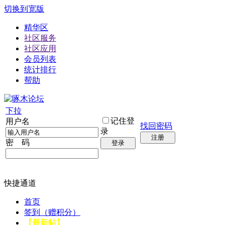
切换到宽版
精华区
社区服务
社区应用
会员列表
统计排行
帮助
下拉
记住登
用户名
找回密码
录
注册
密 码
登录
快捷通道
首页
签到（赠积分）
【最新帖】