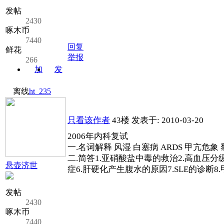
发帖
2430
啄木币
7440
回复
鲜花
举报
266
加
发
关注
消息
离线
ht_235
只看该作者
43楼
发表于: 2010-03-20
2006年内科复试
一.名词解释 风湿 白塞病 ARDS 甲亢危象 黎明
二.简答1.亚硝酸盐中毒的救治2.高血压分
悬壶济世
症6.肝硬化产生腹水的原因7.SLE的诊断
发帖
2430
啄木币
7440