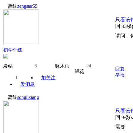
离线
zengstar55
只看该
回 33
请问，
初学乍练
6
24
发帖
啄木币
回复
鲜花
举报
1
加关注
发消息
离线
songlixiang
只看该
回 9楼(s
需要