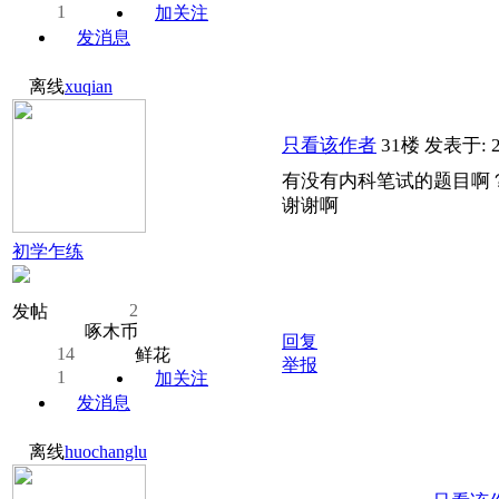
1
加关注
发消息
离线
xuqian
只看该作者
31楼
发表于: 2
有没有内科笔试的题目啊
谢谢啊
初学乍练
2
发帖
啄木币
回复
14
鲜花
举报
1
加关注
发消息
离线
huochanglu