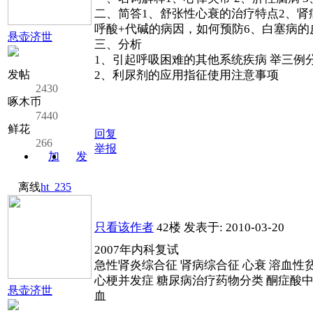
二、简答1、舒张性心衰的治疗特点2、肾
呼酸+代碱的病因，如何预防6、白塞病的
悬壶济世
三、分析
1、引起呼吸困难的其他系统疾病 举三例
发帖
2、利尿剂的应用指征使用注意事项
2430
啄木币
7440
鲜花
回复
266
举报
加
发
关注
消息
离线
ht_235
只看该作者
42楼
发表于: 2010-03-20
2007年内科复试
急性肾炎综合征 肾病综合征 心衰 溶血性
心梗并发症 糖尿病治疗药物分类 酮症酸中
悬壶济世
血