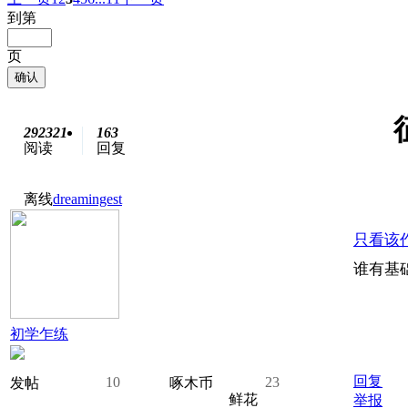
到第
页
确认
292321
163
阅读
回复
离线
dreamingest
只看该
谁有基
初学乍练
回复
10
23
发帖
啄木币
鲜花
举报