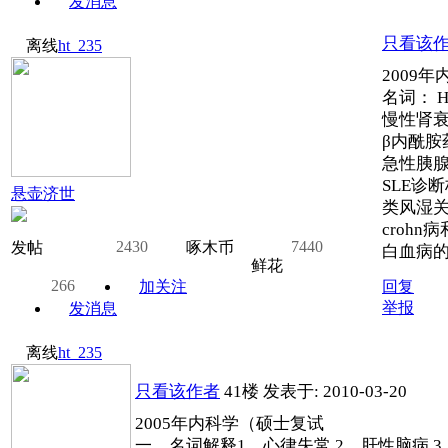
发消息
只看该
离线
ht_235
2009
名词： H
慢性肾
β内酰胺
急性胰
SLE诊
悬壶济世
类风湿
croh
2430
7440
发帖
啄木币
白血病的
鲜花
266
加关注
回复
举报
发消息
离线
ht_235
只看该作者
41楼
发表于: 2010-03-20
2005年内科学（硕士复试
一、名词解释1、心律失常 2、肝性脑病 3、呼吸