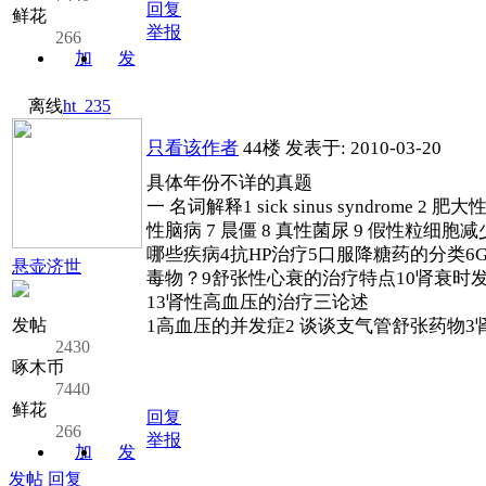
回复
鲜花
举报
266
加
发
关注
消息
离线
ht_235
只看该作者
44楼
发表于: 2010-03-20
具体年份不详的真题
一 名词解释1 sick sinus syndrome 2
性脑病 7 晨僵 8 真性菌尿 9 假性粒
哪些疾病4抗HP治疗5口服降糖药的分类6
悬壶济世
毒物？9舒张性心衰的治疗特点10肾衰时发
13肾性高血压的治疗三论述
发帖
1高血压的并发症2 谈谈支气管舒张药物3
2430
啄木币
7440
鲜花
回复
266
举报
加
发
关注
消息
发帖
回复