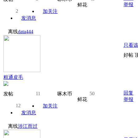
举报
鲜花
2
加关注
发消息
离线
data444
只看
好帖 
粗通皮毛
回复
11
50
发帖
啄木币
鲜花
举报
12
加关注
发消息
离线
涉江而过