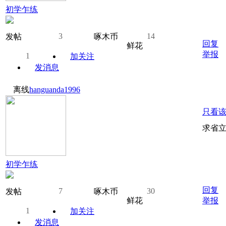
初学乍练
3
14
发帖
啄木币
回复
鲜花
举报
1
加关注
发消息
离线
hanguanda1996
只看
求省
初学乍练
回复
7
30
发帖
啄木币
鲜花
举报
1
加关注
发消息