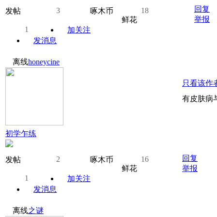
回复
3
18
发帖
啄木币
举报
鲜花
1
加关注
发消息
离线
honeycine
只看该作
有皮肤病
初学乍练
回复
2
16
发帖
啄木币
鲜花
举报
1
加关注
发消息
离线
之谜