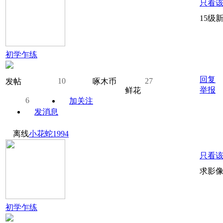
只看
15级
初学乍练
回复
10
27
发帖
啄木币
举报
鲜花
6
加关注
发消息
离线
小花蛇1994
只看
求影
初学乍练