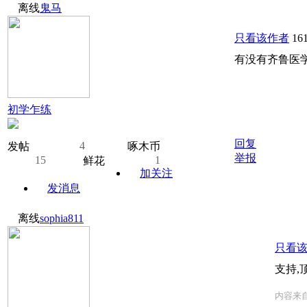
离线
鬼马
只看该作者
16
有没有齐鲁医
初学乍练
回复
4
发帖
啄木币
举报
15
1
鲜花
加关注
发消息
离线
sophia811
只看
支持,
内容来