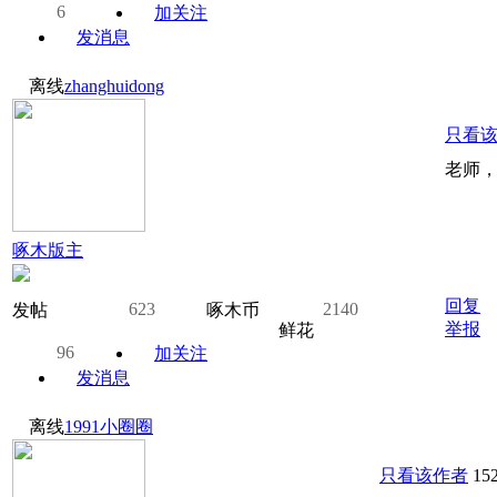
6
加关注
发消息
离线
zhanghuidong
只看
老师
啄木版主
回复
623
2140
发帖
啄木币
举报
鲜花
96
加关注
发消息
离线
1991小圈圈
只看该作者
15