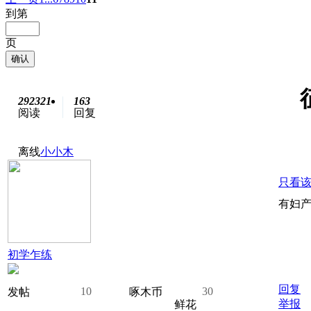
到第
页
确认
292321
163
阅读
回复
离线
小小木
只看
有妇
初学乍练
回复
10
30
发帖
啄木币
举报
鲜花