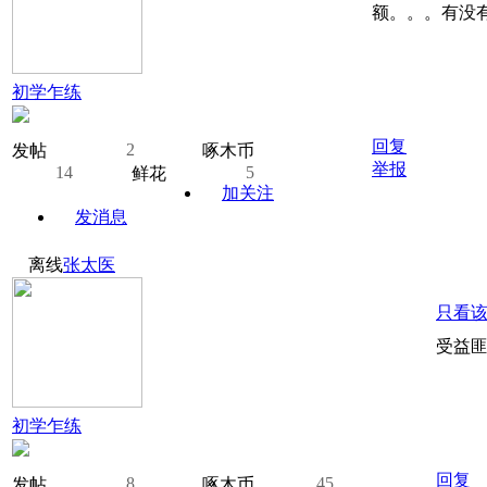
额。。。有没
初学乍练
回复
2
发帖
啄木币
举报
14
5
鲜花
加关注
发消息
离线
张太医
只看
受益
初学乍练
回复
8
45
发帖
啄木币