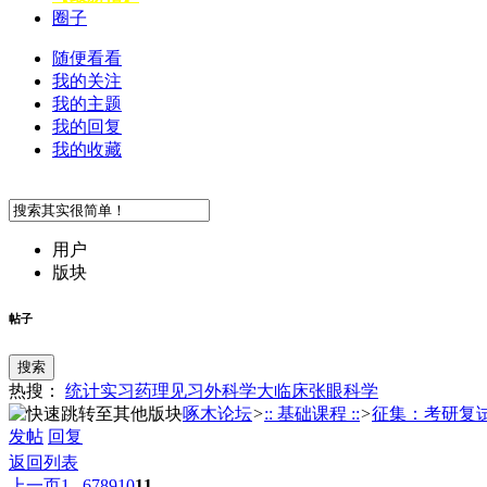
圈子
随便看看
我的关注
我的主题
我的回复
我的收藏
用户
版块
帖子
搜索
热搜：
统计
实习
药理
见习
外科学
大临床
张
眼科学
啄木论坛
>
:: 基础课程 ::
>
征集：考研复
发帖
回复
返回列表
上一页
1...
6
7
8
9
10
11