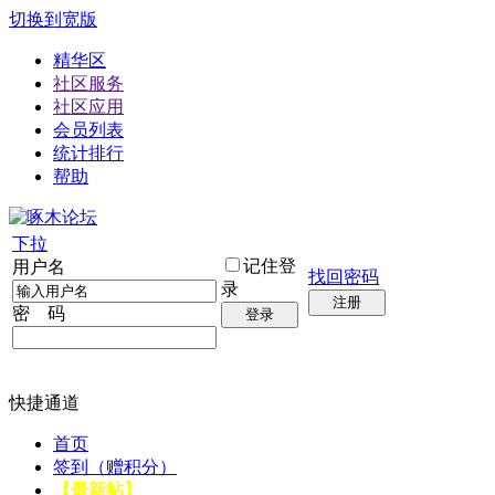
切换到宽版
精华区
社区服务
社区应用
会员列表
统计排行
帮助
下拉
记住登
用户名
找回密码
录
注册
密 码
登录
快捷通道
首页
签到（赠积分）
【最新帖】