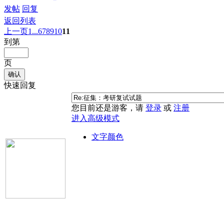
发帖
回复
返回列表
上一页
1...
6
7
8
9
10
11
到第
页
确认
快速回复
您目前还是游客，请
登录
或
注册
进入高级模式
文字颜色