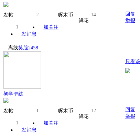
回复
2
14
发帖
啄木币
鲜花
举报
1
加关注
发消息
离线
笑脸2458
只看
初学乍练
回复
1
12
发帖
啄木币
举报
鲜花
1
加关注
发消息