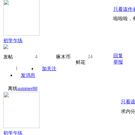
只看该作
啦啦啦，
初学乍练
回复
4
24
发帖
啄木币
举报
鲜花
1
加关注
发消息
离线
summer88
只看
求内分
初学乍练