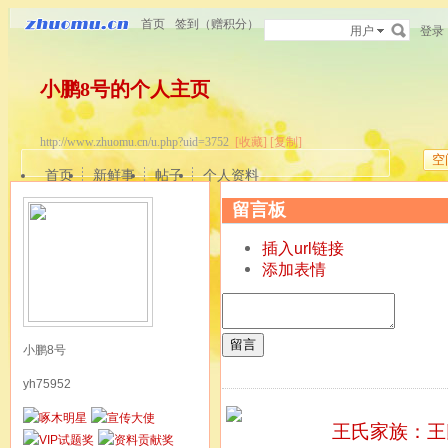
首页
签到（赠积分）
用户
登录
小鹏8号的个人主页
http://www.zhuomu.cn/u.php?uid=3752
[收藏]
[复制]
空
首页
新鲜事
帖子
个人资料
留言板
插入url链接
添加表情
留言
小鹏8号
yh75952
王氏家族：
王