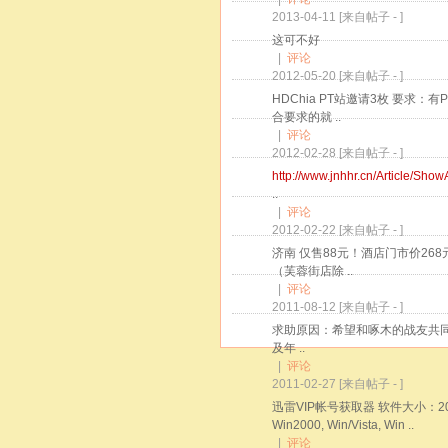
2013-04-11
[来自帖子 -
]
这可不好
|
评论
2012-05-20
[来自帖子 -
]
HDChia PT站邀请3枚 要求
合要求的就 ..
|
评论
2012-02-28
[来自帖子 -
]
http://www.jnhhr.cn/Article/Show
..
|
评论
2012-02-22
[来自帖子 -
]
济南 仅售88元！酒店门市价26
（芙蓉街店除 ..
|
评论
2011-08-12
[来自帖子 -
]
求助原因：希望和啄木的战友共同学习
及年 ..
|
评论
2011-02-27
[来自帖子 -
]
迅雷VIP帐号获取器 软件大小：206KB 
Win2000, Win/Vista, Win ..
|
评论