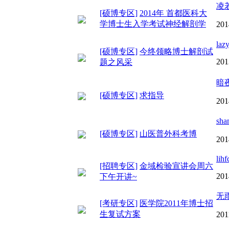
凌
[硕博专区]
2014年 首都医科大
学博士生入学考试神经解剖学
201
laz
[硕博专区]
今终领略博士解剖试
201
题之风采
暗
[硕博专区]
求指导
201
sha
[硕博专区]
山医普外科考博
201
lihf
[招聘专区]
金域检验宣讲会周六
201
下午开讲~
无
[考研专区]
医学院2011年博士招
生复试方案
201