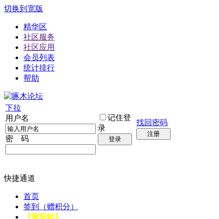
切换到宽版
精华区
社区服务
社区应用
会员列表
统计排行
帮助
下拉
记住登
用户名
找回密码
录
注册
密 码
登录
快捷通道
首页
签到（赠积分）
【最新帖】