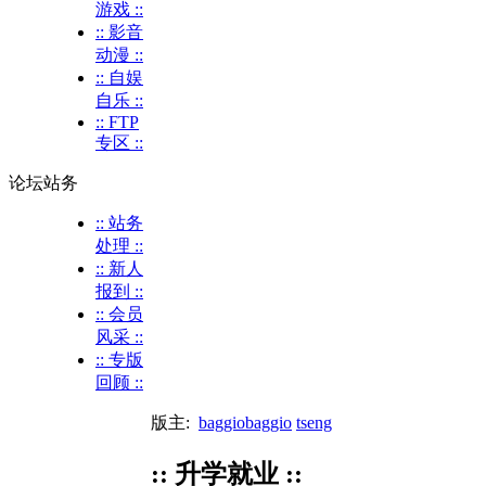
游戏 ::
:: 影音
动漫 ::
:: 自娱
自乐 ::
:: FTP
专区 ::
论坛站务
:: 站务
处理 ::
:: 新人
报到 ::
:: 会员
风采 ::
:: 专版
回顾 ::
版主:
baggiobaggio
tseng
:: 升学就业 ::