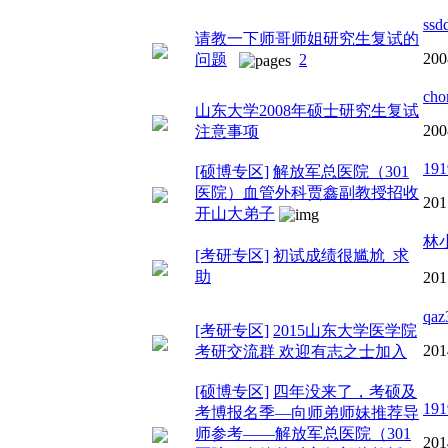
ssd
请教一下师哥师姐研究生复试的
200
问题
2
cho
山东大学2008年硕士研究生复试
200
注意事项
191
[硕博专区]
解放军总医院（301
医院）血管外科贾鑫副教授招收
201
开山大弟子
林
[考研专区]
初试成绩很尴尬 求
助
201
qaz
[考研专区]
2015山东大学医学院
201
考研交流群 欢迎有志之士加入
[硕博专区]
四年没来了，考硕及
191
考博报名季—向师弟师妹推荐导
师参考——解放军总医院（301
201