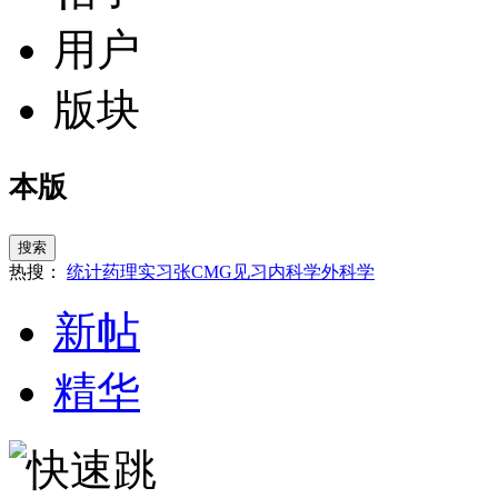
用户
版块
本版
搜索
热搜：
统计
药理
实习
张
CMG
见习
内科学
外科学
新帖
精华