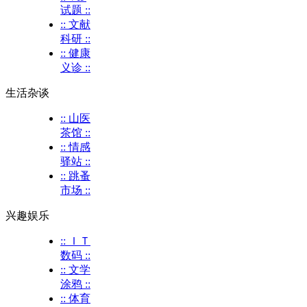
试题 ::
:: 文献
科研 ::
:: 健康
义诊 ::
生活杂谈
:: 山医
茶馆 ::
:: 情感
驿站 ::
:: 跳蚤
市场 ::
兴趣娱乐
:: ＩＴ
数码 ::
:: 文学
涂鸦 ::
:: 体育