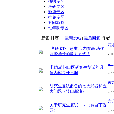
招聘专区
考研专区
硕博专区
推免专区
有问就答
七年制专区
新窗
排序：
最新发帖
|
最后回复
作者
花水
[考研专区]
急求 心内乔磊 消化
薛峰学长的联系方式！
201
wei
求助:请问山医研究生复试的具
200
体内容是什么啊
紫
研究生复试必备的七大武器和五
大问题（转自新浪）
200
六
关于研究生复试！～（转自丁香
园）
200