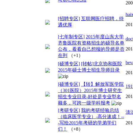
200
hai
[招聘专区]
互联网医疗招聘，待
201
遇优厚
[七年制专区]
2015年度山东大学
doc
齐鲁医院有资格招生的硕导名单
201
公布，看看自己想报的导师是否
在列
（+1）
bev
[硕博专区]
[转帖]北京协和医院
2015年硕士博士招生导师目录
201
[硕博专区]
【转】解放军医学院
191
（301医院）2015年博士研究生
201
招生专业目录-好处是专业型名
额多，可跨一级学科报考
[考研专区]
我的考研经验总结
淡
（临床医学专业）-高分速成！--
-写给2015年考研的学弟学们
201
们！
（+8）