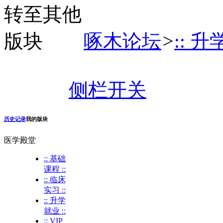
啄木论坛
>
:: 升
侧栏开关
历史记录
我的版块
医学殿堂
:: 基础
课程 ::
:: 临床
实习 ::
:: 升学
就业 ::
:: VIP