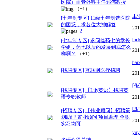
医院）血管外科主任郭伟教授
（+1）
丰
[七年制专区]
11级七年制选医院
的困惑，求各位大神解答
201
2
luc
[七年制专区]
求问临药七的学长
学姐，药七以后的发展到底怎么
201
样啊？
（+1）
hai
[招聘专区]
互联网医疗招聘
201
凹
[招聘专区]
【Lily英语】招聘英
语专职教师
201
凹
[招聘专区]
【伟业顾问】招聘策
划助理 置业顾问 项目助理 全职
201
实习均可
yuy
考研心得总结