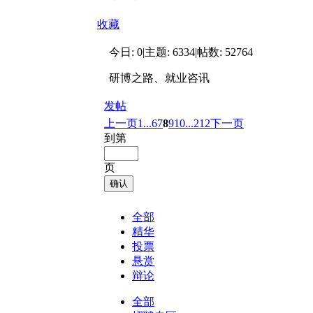
收藏
今日:
0
|
主题:
6334
|
帖数:
52764
研博之路、就业咨讯
发帖
上一页
1...
6
7
8
9
10
...212
下一页
到第
页
确认
全部
精华
投票
悬赏
辩论
全部