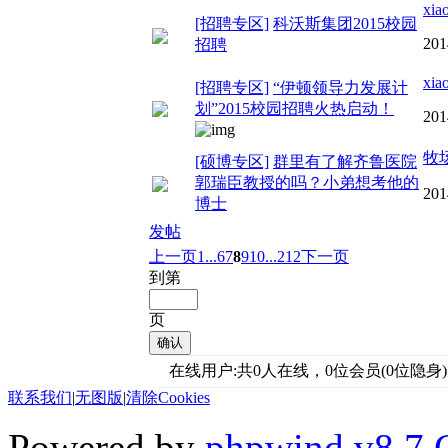
xia
[招聘专区]
科沃斯集团2015校园
201
招聘
xia
[招聘专区]
“伊顿领导力发展计
划”2015校园招聘火热启动！
201
牧
[硕博专区]
群里有了解齐鲁医院
郭瑞臣教授的吗？小弟想考他的
201
博士
发帖
上一页
1...
6
7
8
9
10
...212
下一页
到第
页
确认
在线用户:共0人在线，0位会员(0位隐身)
联系我们
|
无图版
|
清除Cookies
Powered by
phpwind v8.7