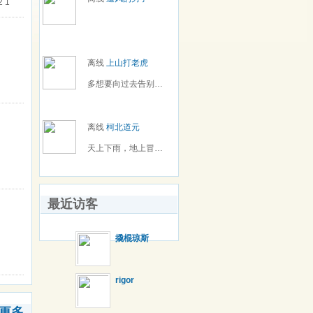
 1
离线
上山打老虎
多想要向过去告别，当季节不停更迭
离线
柯北道元
天上下雨，地上冒泡，猫咪出来，带个草帽。
最近访客
撬棍琼斯
rigor
更多