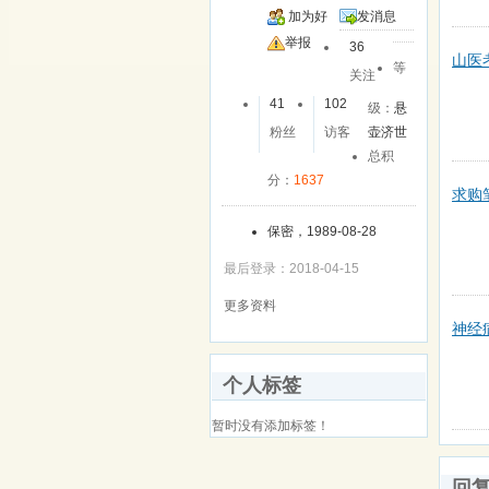
加为好
发消息
友
举报
36
山医
等
关注
41
102
级：
悬
粉丝
访客
壶济世
总积
分：
1637
求购
保密，1989-08-28
最后登录：2018-04-15
更多资料
神经
个人标签
暂时没有添加标签！
回