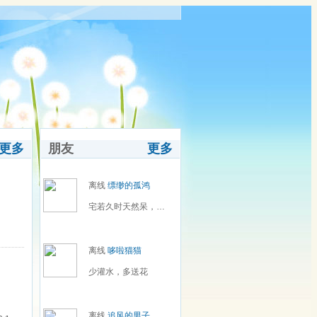
更多
朋友
更多
离线
缥缈的孤鸿
宅若久时天然呆，呆到深处自然萌。
离线
哆啦猫猫
少灌水，多送花
离线
追风的男子