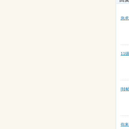
急求
11
[转
你来