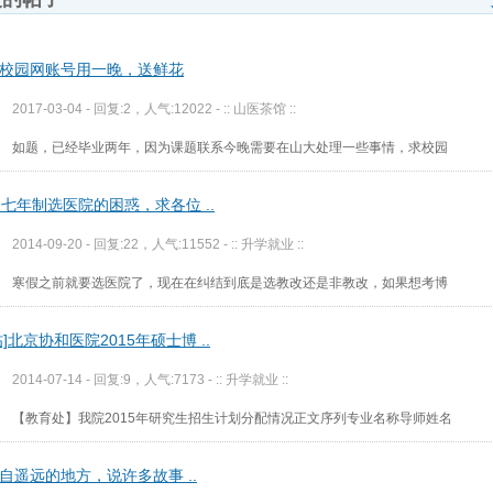
校园网账号用一晚，送鲜花
2017-03-04 - 回复:2，人气:12022 -
:: 山医茶馆 ::
如题，已经毕业两年，因为课题联系今晚需要在山大处理一些事情，求校园
级七年制选医院的困惑，求各位 ..
2014-09-20 - 回复:22，人气:11552 -
:: 升学就业 ::
寒假之前就要选医院了，现在在纠结到底是选教改还是非教改，如果想考博
帖]北京协和医院2015年硕士博 ..
2014-07-14 - 回复:9，人气:7173 -
:: 升学就业 ::
【教育处】我院2015年研究生招生计划分配情况正文序列专业名称导师姓名
自遥远的地方，说许多故事 ..