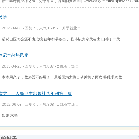
新一年考博抉择之际，分享来自丁香园的资源 http://www.dxy.cn/bbs/topic/27772802
考博
2014-04-08 - 回复:7，人气:1585 -
:: 升学就业 ::
话说山医怎么还不出成绩 往年都早该出了吧 本以为今天会出 白等了一天
笔记本散热风扇
2013-04-28 - 回复:0，人气:887 -
:: 跳蚤市场 ::
本本用久了，散热器不好用了，最近因为太热自动关机了两次 特此求购散
病学——人民卫生出版社八年制第二版
2012-06-03 - 回复:0，人气:808 -
:: 跳蚤市场 ::
如题 求书
复的帖子