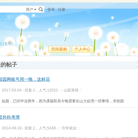
用户
登录
注册
]
[复制]
空间装扮
个人中心
表的帖子
校园网账号用一晚，送鲜花
2017-03-04 - 回复:2，人气:12022 -
:: 山医茶馆 ::
如题，已经毕业两年，因为课题联系今晚需要在山大处理一些事情，求校园
普外科考博
2014-09-19 - 回复:1，人气:5438 -
:: 升学就业 ::