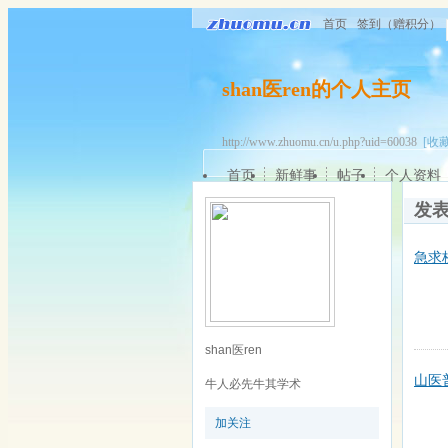
首页
签到（赠积分）
shan医ren的个人主页
http://www.zhuomu.cn/u.php?uid=60038
[收藏
首页
新鲜事
帖子
个人资料
发
急求
shan医ren
山医
牛人必先牛其学术
加关注