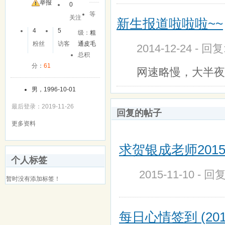
友
举报
0
等
关注
新生报道啦啦啦~~
4
5
级：
粗
粉丝
访客
通皮毛
2014-12-24 - 回
总积
分：
61
网速略慢，大半夜
男，1996-10-01
最后登录：2019-11-26
回复的帖子
更多资料
求贺银成老师201
个人标签
2015-11-10 - 回
暂时没有添加标签！
每日心情签到 (201