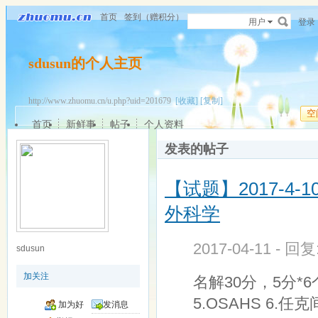
首页
签到（赠积分）
用户
登录
sdusun的个人主页
http://www.zhuomu.cn/u.php?uid=201679
[收藏]
[复制]
空
首页
新鲜事
帖子
个人资料
发表的帖子
【试题】2017-4-
外科学
2017-04-11 - 回
sdusun
加关注
名解30分，5分*6个
5.OSAHS 6.任克
加为好
发消息