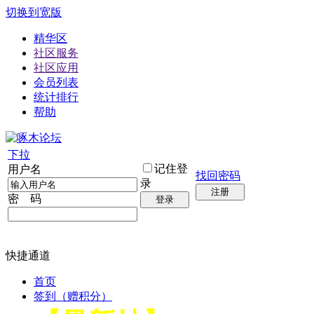
切换到宽版
精华区
社区服务
社区应用
会员列表
统计排行
帮助
下拉
记住登
用户名
找回密码
录
注册
密 码
登录
快捷通道
首页
签到（赠积分）