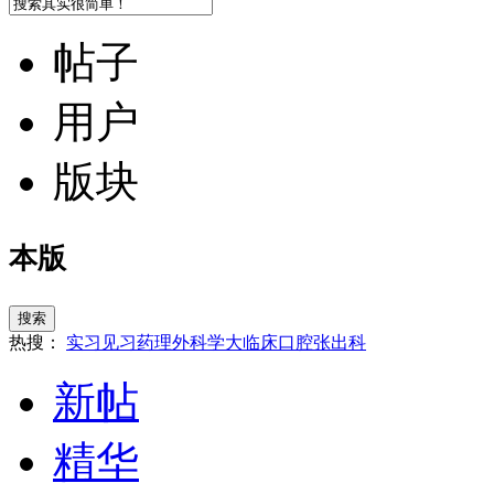
帖子
用户
版块
本版
搜索
热搜：
实习
见习
药理
外科学
大临床
口腔
张
出科
新帖
精华