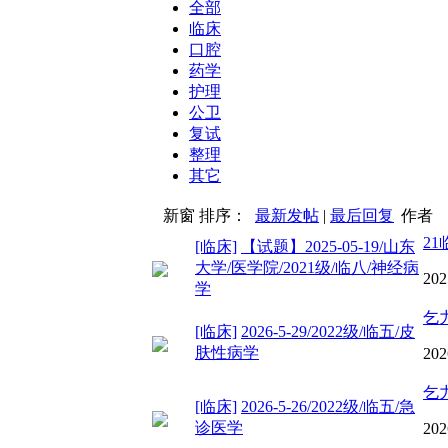
全部
临床
口腔
药学
护理
公卫
复试
整理
其它
新窗
排序：
最新发帖
|
最后回复
作者
21
[临床]
【试题】2025-05-19/山东
大学/医学院/2021级/临八/神经病
202
学
乞
[临床]
2026-5-29/2022级/临五/皮
肤性病学
202
乞
[临床]
2026-5-26/2022级/临五/急
诊医学
202