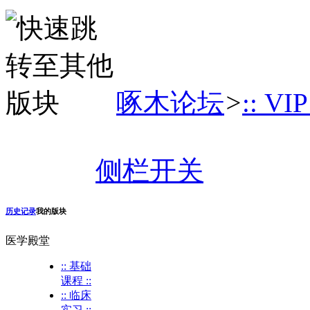
啄木论坛
>
:: VI
侧栏开关
历史记录
我的版块
医学殿堂
:: 基础
课程 ::
:: 临床
实习 ::