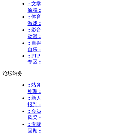
:: 文学
涂鸦 ::
:: 体育
游戏 ::
:: 影音
动漫 ::
:: 自娱
自乐 ::
:: FTP
专区 ::
论坛站务
:: 站务
处理 ::
:: 新人
报到 ::
:: 会员
风采 ::
:: 专版
回顾 ::