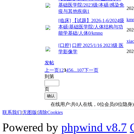
基础医学院/2023级/本硕/感染免
202
疫与其他疾病1
km
[临床]
【试题】2026-1-6/2024级
本硕/基础医学院/人体结构与功
202
能学基础/人体0/kmnq
xia
[口腔]
口腔 2025/1/16 2023级 医
202
学影像学
发帖
上一页
1
2
3
4
5
6
...107
下一页
到第
页
确认
在线用户:共0人在线，0位会员(0位隐身)
联系我们
|
无图版
|
清除Cookies
Powered by
phpwind v8.7