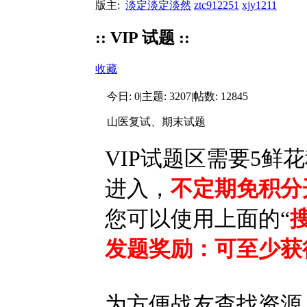
版主:
淡定淡定淡然
ztc912251
xjy1211
:: VIP 试题 ::
收藏
今日:
0
|
主题:
3207
|
帖数:
12845
山医复试、期末试题
VIP试题区需要
5鲜花
进入，
不定期免积分
您可以使用上面的“
发题奖励：可至少获
为方便战友查找资源