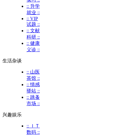
:: 升学
就业 ::
:: VIP
试题 ::
:: 文献
科研 ::
:: 健康
义诊 ::
生活杂谈
:: 山医
茶馆 ::
:: 情感
驿站 ::
:: 跳蚤
市场 ::
兴趣娱乐
:: ＩＴ
数码 ::