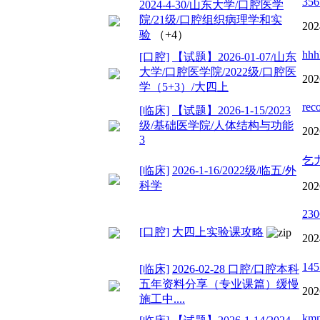
356
2024-4-30/山东大学/口腔医学
院/21级/口腔组织病理学和实
202
验
（+4）
hhh
[口腔]
【试题】2026-01-07/山东
大学/口腔医学院/2022级/口腔医
202
学（5+3）/大四上
rec
[临床]
【试题】2026-1-15/2023
级/基础医学院/人体结构与功能
202
3
乞
[临床]
2026-1-16/2022级/临五/外
科学
202
230
[口腔]
大四上实验课攻略
202
145
[临床]
2026-02-28 口腔/口腔本科
五年资料分享（专业课篇）缓慢
202
施工中....
km