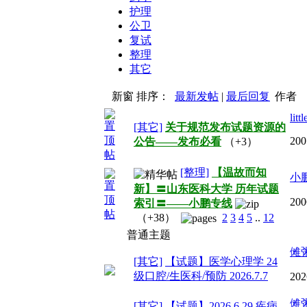
护理
公卫
复试
整理
其它
新窗
排序：
最新发帖
|
最后回复
作者
littl
[其它]
关于规范发布试题资源的
200
公告——发布必看
（+3）
[整理]
【温故而知
小
新】〓山东医科大学 历年试题
200
索引〓——小鹏专线
（+38）
2
3
4
5
..
12
普通主题
傩
[其它]
【试题】医学心理学 24
级口腔/生医科/预防 2026.7.7
202
傩
[其它]
【试题】2026.6.29 疾病