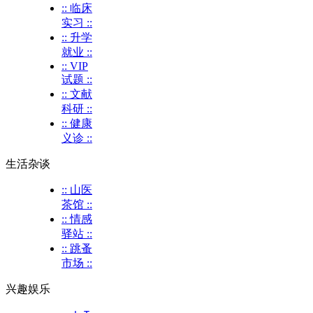
:: 临床
实习 ::
:: 升学
就业 ::
:: VIP
试题 ::
:: 文献
科研 ::
:: 健康
义诊 ::
生活杂谈
:: 山医
茶馆 ::
:: 情感
驿站 ::
:: 跳蚤
市场 ::
兴趣娱乐