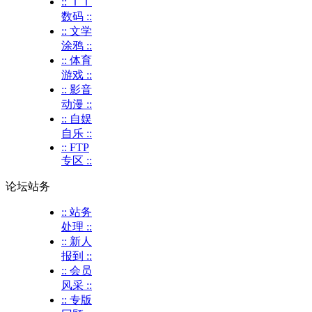
:: ＩＴ
数码 ::
:: 文学
涂鸦 ::
:: 体育
游戏 ::
:: 影音
动漫 ::
:: 自娱
自乐 ::
:: FTP
专区 ::
论坛站务
:: 站务
处理 ::
:: 新人
报到 ::
:: 会员
风采 ::
:: 专版