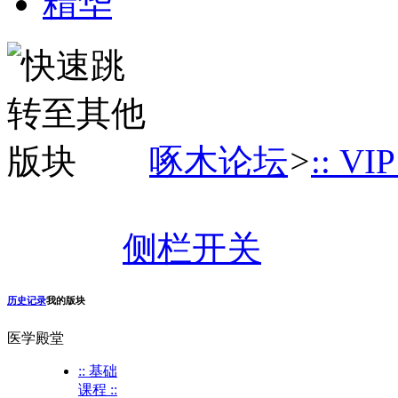
精华
啄木论坛
>
:: VI
侧栏开关
历史记录
我的版块
医学殿堂
:: 基础
课程 ::