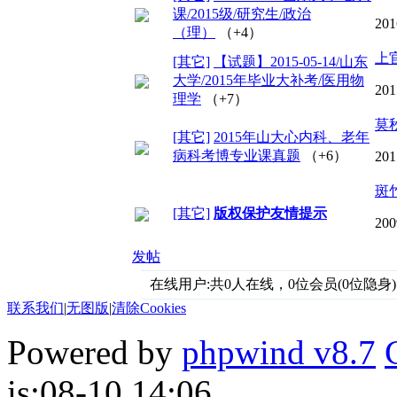
课/2015级/研究生/政治
201
（理）
（+4）
上
[其它]
【试题】2015-05-14/山东
大学/2015年毕业大补考/医用物
201
理学
（+7）
莫
[其它]
2015年山大心内科、老年
病科考博专业课真题
（+6）
201
斑
[其它]
版权保护友情提示
200
发帖
在线用户:共0人在线，0位会员(0位隐身)
联系我们
|
无图版
|
清除Cookies
Powered by
phpwind v8.7
is:08-10 14:06