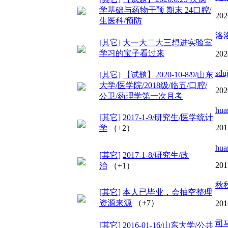
学基础与药物干预 期末 24口腔/
202
生医科/预防
洛
[其它]
大一大二大三想进实验室
学习的宝子看过来
202
sdu
[其它]
【试题】2020-10-8/9/山东
大学/医学院/2018级/临五/口腔/
202
公卫/药理学第一次月考
hua
[其它]
2017-1-9/研究生/医学统计
201
学
（+2）
hua
[其它]
2017-1-8/研究生/政
201
治
（+1）
秋
[其它]
本人已毕业，会抽空整理
资源来源
（+7）
201
司
[其它]
2016-01-16/山东大学/公共