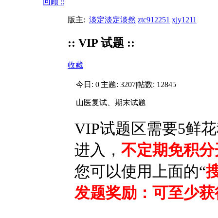
回顾 ::
版主:
淡定淡定淡然
ztc912251
xjy1211
:: VIP 试题 ::
收藏
今日:
0
|
主题:
3207
|
帖数:
12845
山医复试、期末试题
VIP试题区需要
5鲜花
进入，
不定期免积分
您可以使用上面的“
发题奖励：可至少获