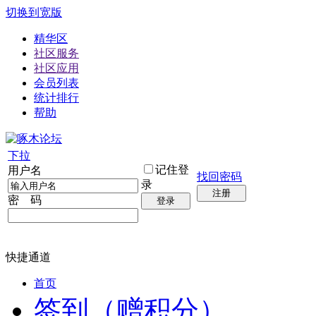
切换到宽版
精华区
社区服务
社区应用
会员列表
统计排行
帮助
下拉
记住登
用户名
找回密码
录
注册
密 码
登录
快捷通道
首页
签到（赠积分）