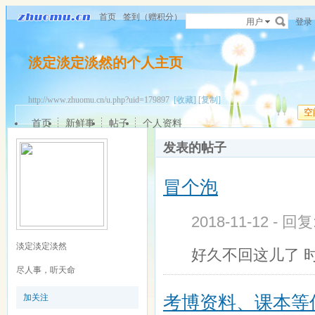
首页
签到（赠积分）
用户
登录
淡定淡定淡然的个人主页
http://www.zhuomu.cn/u.php?uid=179897
[收藏]
[复制]
空
首页
新鲜事
帖子
个人资料
发表的帖子
冒个泡
2018-11-12 - 回
淡定淡定淡然
好久不回这儿了 
尽人事，听天命
考博资料、课本等
加关注