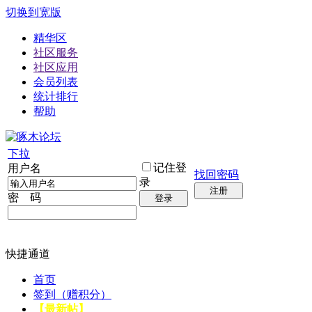
切换到宽版
精华区
社区服务
社区应用
会员列表
统计排行
帮助
下拉
记住登
用户名
找回密码
录
注册
密 码
登录
快捷通道
首页
签到（赠积分）
【最新帖】