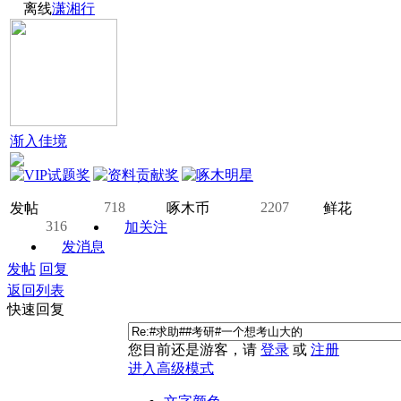
离线
潇湘行
渐入佳境
718
2207
发帖
啄木币
鲜花
316
加关注
发消息
发帖
回复
返回列表
快速回复
您目前还是游客，请
登录
或
注册
进入高级模式