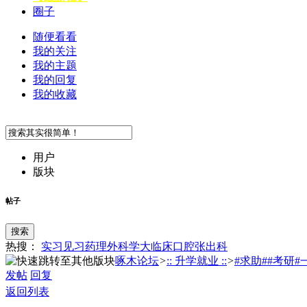
圈子
随便看看
我的关注
我的主题
我的回复
我的收藏
用户
版块
帖子
搜索
热搜：
实习
见习
药理
外科学
大临床
口腔
张
出科
啄木论坛
>
:: 升学就业 ::
>
#求助##考研#一
发帖
回复
返回列表