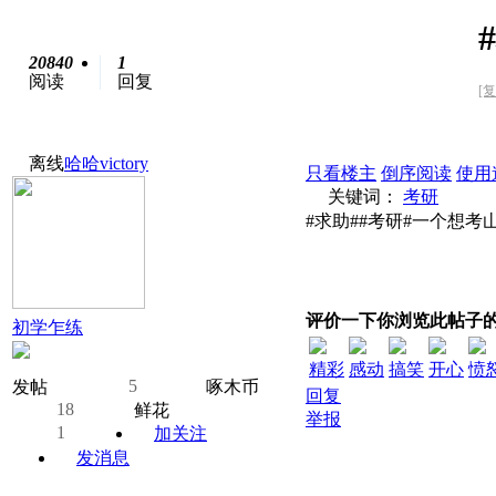
20840
1
阅读
回复
[
离线
哈哈victory
只看楼主
倒序阅读
使用
关键词：
考研
#求助##考研#一个想
评价一下你浏览此帖子
初学乍练
精彩
感动
搞笑
开心
愤
5
发帖
啄木币
回复
18
鲜花
举报
1
加关注
发消息