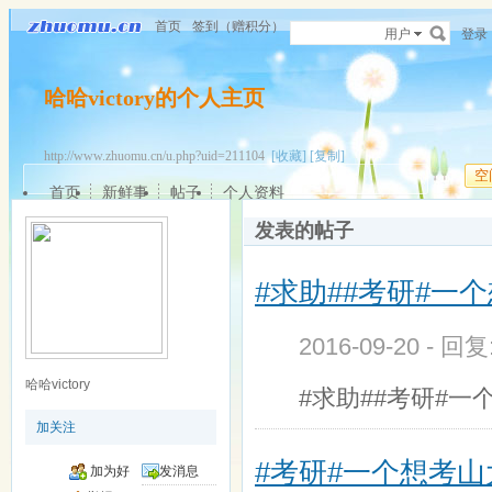
首页
签到（赠积分）
用户
登录
哈哈victory的个人主页
http://www.zhuomu.cn/u.php?uid=211104
[收藏]
[复制]
空
首页
新鲜事
帖子
个人资料
发表的帖子
#求助##考研#一
2016-09-20 - 回
哈哈victory
#求助##考研#
加关注
#考研#一个想考
加为好
发消息