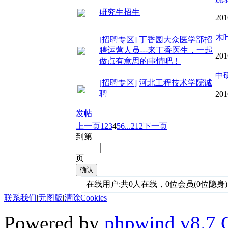
研究生招生
201
木
[招聘专区]
丁香园大众医学部招
聘运营人员---来丁香医生，一起
201
做点有意思的事情吧！
中
[招聘专区]
河北工程技术学院诚
聘
201
发帖
上一页
1
2
3
4
5
6
...212
下一页
到第
页
确认
在线用户:共0人在线，0位会员(0位隐身)
联系我们
|
无图版
|
清除Cookies
Powered by
phpwind v8.7