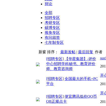
辩论
全部
招聘专区
考研专区
硕博专区
推免专区
有问就答
七年制专区
新窗
排序：
最新发帖
|
最后回复
作者
sun
[招聘专区]
【华星集团】-评价
中心招聘学科秘书、教育评价
201
师、教育咨询师
开
[招聘专区]
全国最大的手机+PC
平台
201
开
[招聘专区]
便宜腾讯低价QQ币
QB正规点卡
201