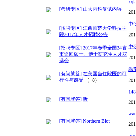
xqi
[考研专区]
山大内科复试内容
201
中
[招聘专区]
江西师范大学科技学
院2017年人才招聘公告
201
中
[招聘专区]
2017年春季全国24省
市巡回硕士、博士研究生人才双
201
选会
乖
[有问就答]
在美国当住院医的可
行性与感受
（+8）
201
148
[有问就答]
听
201
wan
[有问就答]
Northern Blot
201
wan