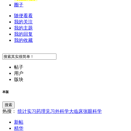
圈子
随便看看
我的关注
我的主题
我的回复
我的收藏
帖子
用户
版块
本版
搜索
热搜：
统计
实习
药理
见习
外科学
大临床
张
眼科学
新帖
精华