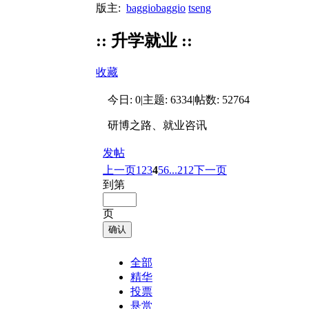
版主:
baggiobaggio
tseng
:: 升学就业 ::
收藏
今日:
0
|
主题:
6334
|
帖数:
52764
研博之路、就业咨讯
发帖
上一页
1
2
3
4
5
6
...212
下一页
到第
页
确认
全部
精华
投票
悬赏