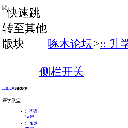
啄木论坛
>
:: 升
侧栏开关
历史记录
我的版块
医学殿堂
:: 基础
课程 ::
:: 临床