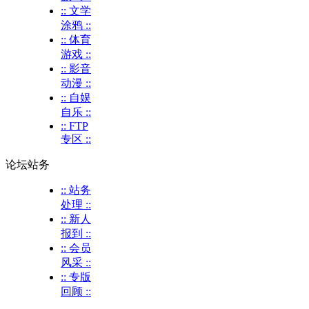
:: 文学
涂鸦 ::
:: 体育
游戏 ::
:: 影音
动漫 ::
:: 自娱
自乐 ::
:: FTP
专区 ::
论坛站务
:: 站务
处理 ::
:: 新人
报到 ::
:: 会员
风采 ::
:: 专版
回顾 ::