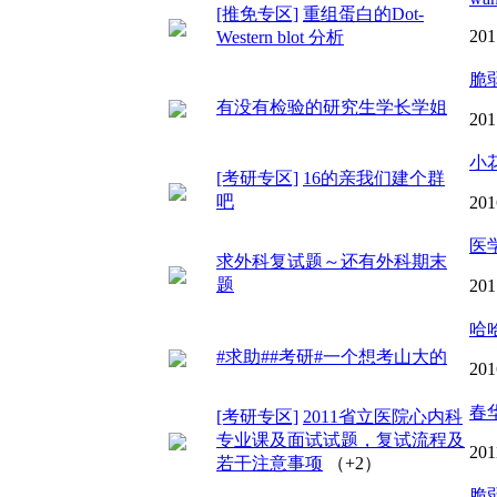
[推免专区]
重组蛋白的Dot-
201
Western blot 分析
脆
有没有检验的研究生学长学姐
201
小花
[考研专区]
16的亲我们建个群
吧
201
医
求外科复试题～还有外科期末
题
201
哈哈
#求助##考研#一个想考山大的
201
春
[考研专区]
2011省立医院心内科
专业课及面试试题，复试流程及
201
若干注意事项
（+2）
脆