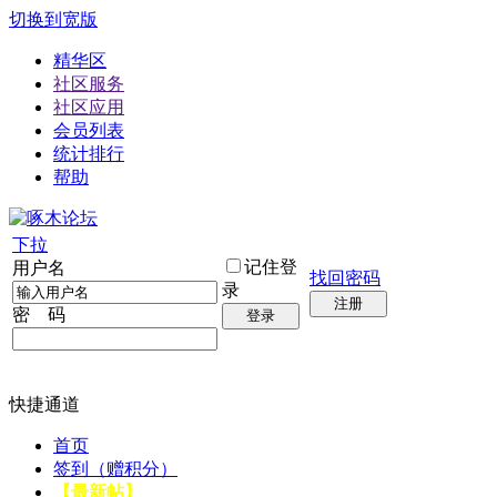
切换到宽版
精华区
社区服务
社区应用
会员列表
统计排行
帮助
下拉
记住登
用户名
找回密码
录
注册
密 码
登录
快捷通道
首页
签到（赠积分）
【最新帖】