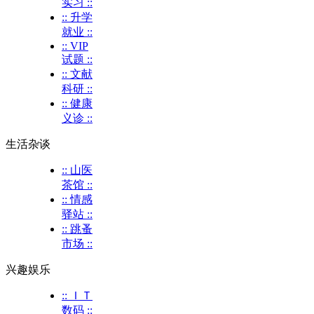
实习 ::
:: 升学
就业 ::
:: VIP
试题 ::
:: 文献
科研 ::
:: 健康
义诊 ::
生活杂谈
:: 山医
茶馆 ::
:: 情感
驿站 ::
:: 跳蚤
市场 ::
兴趣娱乐
:: ＩＴ
数码 ::