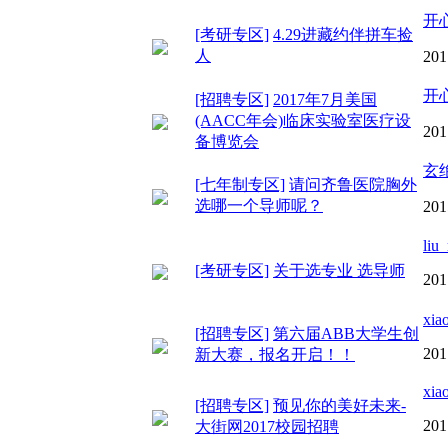
开
[考研专区]
4.29进藏约伴拼车捡
人
201
开
[招聘专区]
2017年7月美国
(AACC年会)临床实验室医疗设
201
备博览会
玄
[七年制专区]
请问齐鲁医院胸外
选哪一个导师呢？
201
liu
[考研专区]
关于选专业 选导师
201
xia
[招聘专区]
第六届ABB大学生创
201
新大赛，报名开启！！
xia
[招聘专区]
预见你的美好未来-
201
大街网2017校园招聘