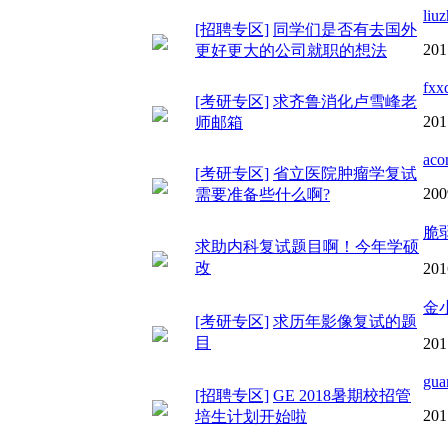
liu
[招聘专区]
同学们是否有去国外
201
更好更大的公司就职的想法
fxx
[考研专区]
求齐鲁消化卢雪峰老
201
师邮箱
aco
[考研专区]
省立医院肿瘤学复试
200
需要准备些什么啊?
脆
求助内科复试题目啊！今年学硕
改
201
金
[考研专区]
求历年影像复试的题
目
201
gua
[招聘专区]
GE 2018暑期校招管
201
培生计划开始啦