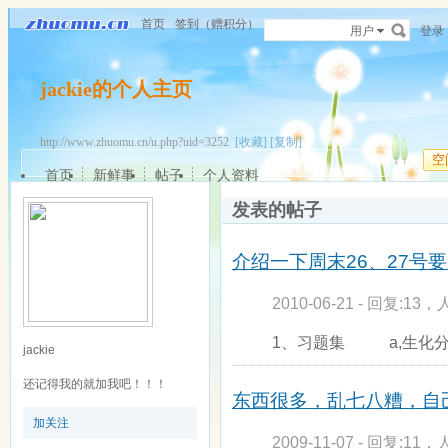
首页
签到（赠积分）
用户
登录
jackie的个人主页
http://www.zhuomu.cn/u.php?uid=3252
[收藏]
[复制]
空
首页
新鲜事
帖子
个人资料
发表的帖子
介绍一下周末26、27号
2010-06-21 - 回复:13，
1、习题集 a,生化
jackie
还记得我的就加我吧！！！
东西很多，乱七八糟，自
加关注
2009-11-07 - 回复:11，