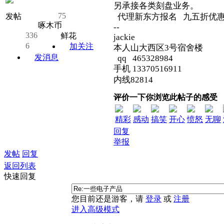
另承接各类刻盘业务。
75
发帖
代理新东方报名 九五折优
啄木币
--
336
鲜花
jackie
6
加关注
本人山大西区3号宿舍楼
发消息
qq 465328984
手机 13370516911
内线82814
评价一下你浏览此帖子的感受
精彩
感动
搞笑
开心
愤怒
无聊
回复
举报
发帖
回复
返回列表
快速回复
您目前还是游客，请
登录
或
注册
进入高级模式