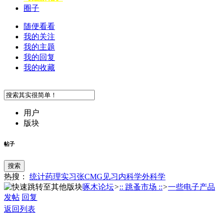
圈子
随便看看
我的关注
我的主题
我的回复
我的收藏
用户
版块
帖子
搜索
热搜：
统计
药理
实习
张
CMG
见习
内科学
外科学
啄木论坛
>
:: 跳蚤市场 ::
>
一些电子产品
发帖
回复
返回列表