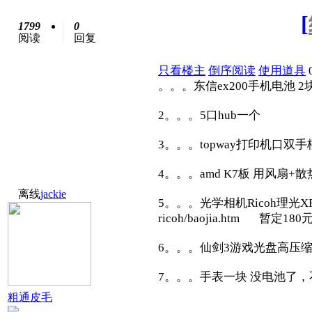
[
1799
0
阅读
回复
只看楼主
倒序阅读
使用道具
。。。东信ex200手机电
2。。。5口hub一
3。。。topway打印机
4。。。amd K7板 用
离线
jackie
5。。。光学相机Ricoh理光XF
ricoh/baojia.htm 暂定180
6。。。仙剑3游戏光盘高
7。。。手表一块 没电池了
粗通皮毛