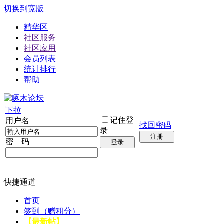
切换到宽版
精华区
社区服务
社区应用
会员列表
统计排行
帮助
下拉
记住登
用户名
找回密码
录
注册
密 码
登录
快捷通道
首页
签到（赠积分）
【最新帖】