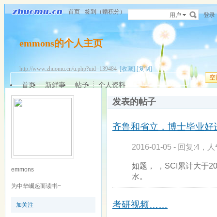
首页
签到（赠积分）
用户
登录
emmons的个人主页
http://www.zhuomu.cn/u.php?uid=139484
[收藏]
[复制]
空
首页
新鲜事
帖子
个人资料
发表的帖子
齐鲁和省立，博士毕业好
2016-01-05 - 回复:4，人
如题， ，SCI累计大于
emmons
水。
为中华崛起而读书~
考研视频……
加关注