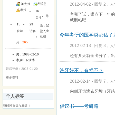
2012-04-02 - 回复:2，人
加为好
发消息
友
举报
16
考完了试，赚点下一年的
等
关注
就删帖吧
15
29
级：
登
粉丝
访客
堂入室
今年考研的医学类都估了
总积
分：
265
2012-02-18 - 回复:8，人
男，1988-02-10
还有几天就全出分了，出
家乡山东淄博
最后登录：2016-01-20
洗牙好不，有损不？
更多资料
2012-02-14 - 回复:7，人
内侧牙齿满布牙垢（牙结
个人标签
倡议书——考研路
暂时没有添加标签！