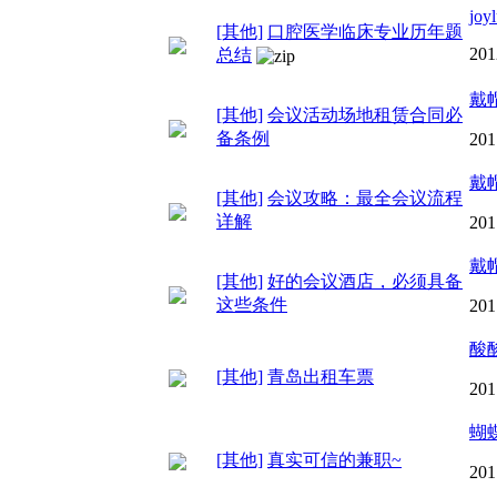
joy
[其他]
口腔医学临床专业历年题
201
总结
戴
[其他]
会议活动场地租赁合同必
备条例
201
戴
[其他]
会议攻略：最全会议流程
详解
201
戴
[其他]
好的会议酒店，必须具备
这些条件
201
酸
[其他]
青岛出租车票
201
蝴
[其他]
真实可信的兼职~
201