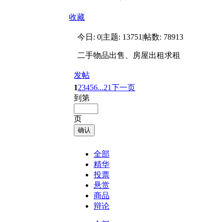
收藏
今日:
0
|
主题:
13751
|
帖数:
78913
二手物品出售、房屋出租求租
发帖
1
2
3
4
5
6
...21
下一页
到第
页
确认
全部
精华
投票
悬赏
商品
辩论