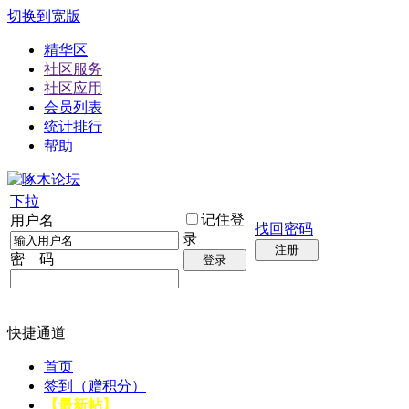
切换到宽版
精华区
社区服务
社区应用
会员列表
统计排行
帮助
下拉
记住登
用户名
找回密码
录
注册
密 码
登录
快捷通道
首页
签到（赠积分）
【最新帖】