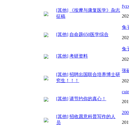
fyz
[其他]
《按摩与康复医学》杂志
202
征稿
兔
[其他]
自命题650医学综合
202
兔
[其他]
考研资料
202
张硕
[其他]
招聘出国联合培养博士研
究生！！！
202
cui
[其他]
请节约你的真心！
201
200
[其他]
招收愿意科普写作的人
201
员