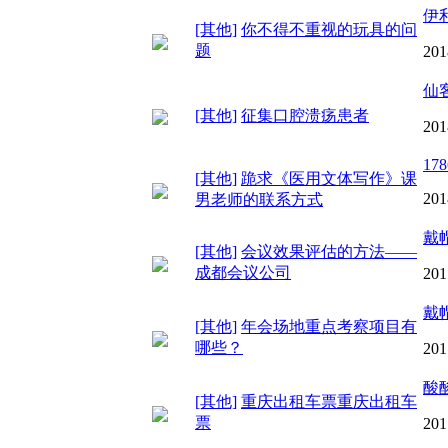
伊
[其他]
你不得不重视的玩具的问
题
201
仙
[其他]
征集口腔溃疡患者
201
178
[其他]
跪求《医用文体写作》课
201
男老师的联系方式
戴
[其他]
会议效果评估的方法——
成都会议公司
201
戴
[其他]
年会场地重点考察项目有
哪些？
201
酸
[其他]
重庆出租车票重庆出租车
票
201