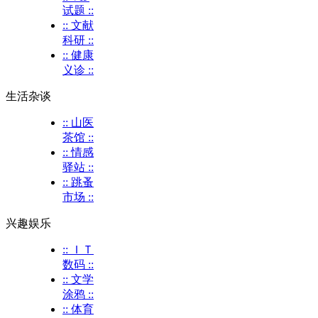
试题 ::
:: 文献
科研 ::
:: 健康
义诊 ::
生活杂谈
:: 山医
茶馆 ::
:: 情感
驿站 ::
:: 跳蚤
市场 ::
兴趣娱乐
:: ＩＴ
数码 ::
:: 文学
涂鸦 ::
:: 体育