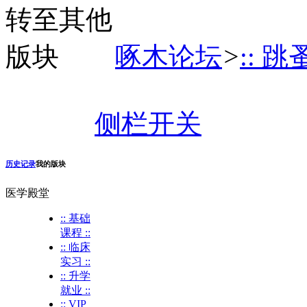
啄木论坛
>
:: 跳
侧栏开关
历史记录
我的版块
医学殿堂
:: 基础
课程 ::
:: 临床
实习 ::
:: 升学
就业 ::
:: VIP