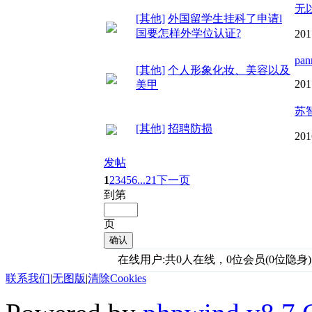
无
[其他]
外国留学生挂科了申请l
国要怎样外学位认证?
201
pan
[其他]
个人形象化妆、美容以及
201
美甲
苏
[其他]
招聘防损
201
发帖
1
2
3
4
5
6
...21
下一页
到第
页
确认
在线用户:共0人在线，0位会员(0位隐身)
联系我们
|
无图版
|
清除Cookies