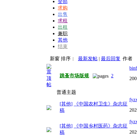
全部
求购
出售
求租
出租
兼职
其他
结束
新窗
排序：
最新发帖
|
最后回复
作者
bin
跳蚤市场版规
2
200
普通主题
fyz
[其他]
《中国农村卫生》杂志征
202
稿
fyz
[其他]
《中国乡村医药》杂志征
202
稿