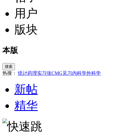
用户
版块
本版
搜索
热搜：
统计
药理
实习
张
CMG
见习
内科学
外科学
新帖
精华