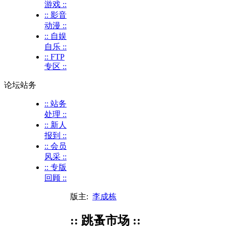
游戏 ::
:: 影音
动漫 ::
:: 自娱
自乐 ::
:: FTP
专区 ::
论坛站务
:: 站务
处理 ::
:: 新人
报到 ::
:: 会员
风采 ::
:: 专版
回顾 ::
版主:
李成栋
:: 跳蚤市场 ::