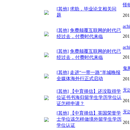
怪物
[其他]
求助，毕业论文相关问
题
201
achi
[其他]
免费颠覆互联网的时代已
201
经过去，付费时代来临
achi
[其他]
免费颠覆互联网的时代已
201
经过去，付费时代来临
鬼
[其他]
走进“一带一路”羊城晚报
全媒体海外行正式启动
201
无
[其他]
【中育择信】还没取得学
位证书书海归留学生学历学位认
201
证怎样申请？
无
[其他]
【中育择信】英国荣誉学
士学位该怎样做境外留学生学历
201
学位认证