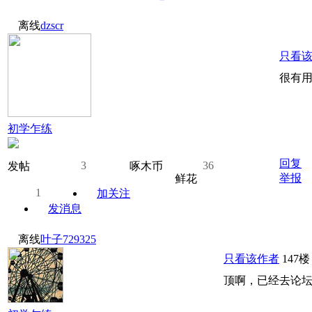
离线
dzscr
只看
很有用
初学乍练
回复
3
36
发帖
啄木币
举报
鲜花
1
加关注
发消息
离线
叶子729325
只看该作者
147楼
顶啊，已经去论坛