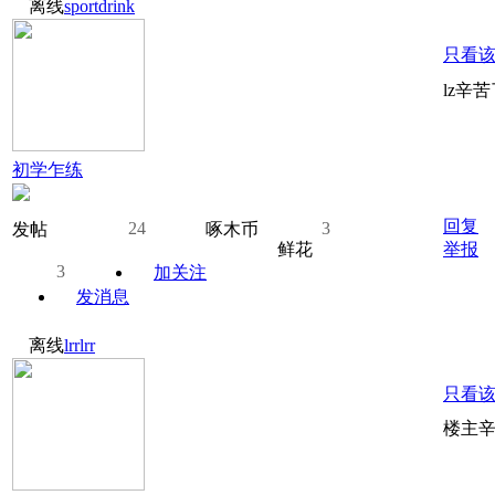
离线
sportdrink
只看
lz辛
初学乍练
回复
24
3
发帖
啄木币
鲜花
举报
3
加关注
发消息
离线
lrrlrr
只看
楼主辛