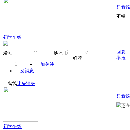
只看
不错
初学乍练
回复
11
31
发帖
啄木币
举报
鲜花
1
加关注
发消息
离线
迷失深林
只看
还
初学乍练