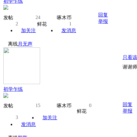
初学乍练
回复
24
发帖
啄木币
举报
2
1
鲜花
加关注
发消息
离线
月无声
只看
谢谢
初学乍练
回复
15
0
发帖
啄木币
举报
鲜花
3
加关注
发消息