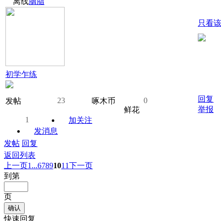
离线
胭脂
只看
初学乍练
回复
23
0
发帖
啄木币
举报
鲜花
1
加关注
发消息
发帖
回复
返回列表
上一页
1...
6
7
8
9
10
11
下一页
到第
页
确认
快速回复