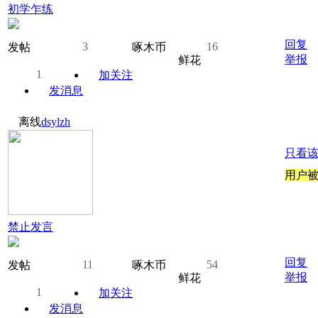
初学乍练
回复
3
16
发帖
啄木币
举报
鲜花
1
加关注
发消息
离线
dsylzh
只看
用户被
禁止发言
回复
11
54
发帖
啄木币
举报
鲜花
1
加关注
发消息