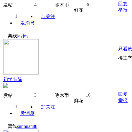
回复
4
36
发帖
啄木币
举报
鲜花
1
加关注
发消息
离线
jayjoy
只看
楼主
初学乍练
回复
3
16
发帖
啄木币
举报
鲜花
1
加关注
发消息
离线
sunhuan88