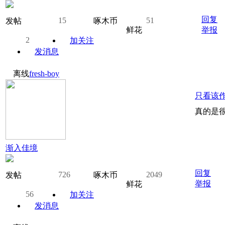
回复
15
51
发帖
啄木币
鲜花
举报
2
加关注
发消息
离线
fresh-boy
只看该
真的是
渐入佳境
回复
726
2049
发帖
啄木币
举报
鲜花
56
加关注
发消息