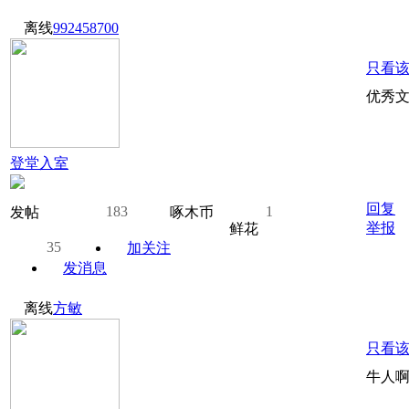
离线
992458700
只看
优秀
登堂入室
回复
183
1
发帖
啄木币
举报
鲜花
35
加关注
发消息
离线
方敏
只看
牛人