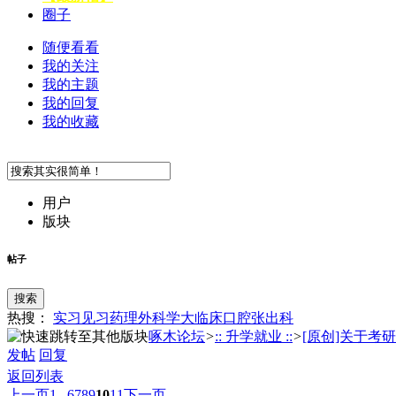
圈子
随便看看
我的关注
我的主题
我的回复
我的收藏
用户
版块
帖子
搜索
热搜：
实习
见习
药理
外科学
大临床
口腔
张
出科
啄木论坛
>
:: 升学就业 ::
>
[原创]关于考研
发帖
回复
返回列表
上一页
1...
6
7
8
9
10
11
下一页