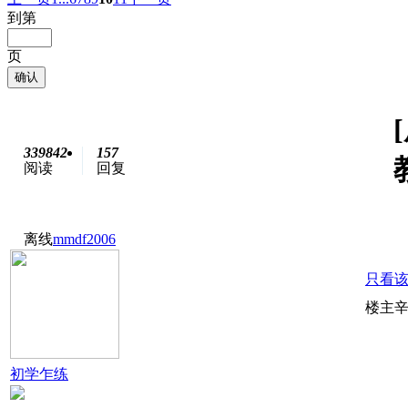
到第
页
确认
339842
157
阅读
回复
离线
mmdf2006
只看
楼主
初学乍练