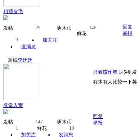
粗通皮毛
回复
25
146
发帖
啄木币
举报
鲜花
9
加关注
发消息
离线
李廷廷
只看该作者
145楼
发
有木有人比较一下英
登堂入室
回复
147
发帖
啄木币
举报
1
10
鲜花
加关注
发消息