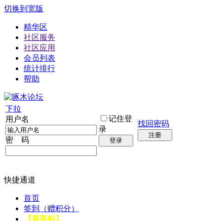
切换到宽版
精华区
社区服务
社区应用
会员列表
统计排行
帮助
下拉
记住登
用户名
找回密码
录
注册
密 码
登录
快捷通道
首页
签到（赠积分）
【最新帖】