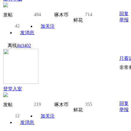
回复
494
714
发帖
啄木币
举报
鲜花
42
加关注
发消息
离线
jht3402
只看
非常
登堂入室
回复
219
355
发帖
啄木币
举报
鲜花
12
加关注
发消息