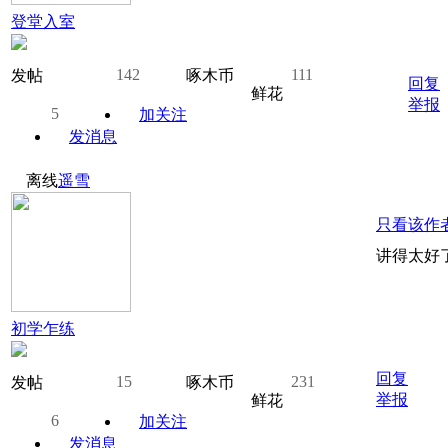
登堂入室
142
111
发帖
啄木币
回复
鲜花
举报
5
加关注
发消息
离线
遥雪
只看该作
讲得太好
初学乍练
回复
15
231
发帖
啄木币
举报
鲜花
6
加关注
发消息