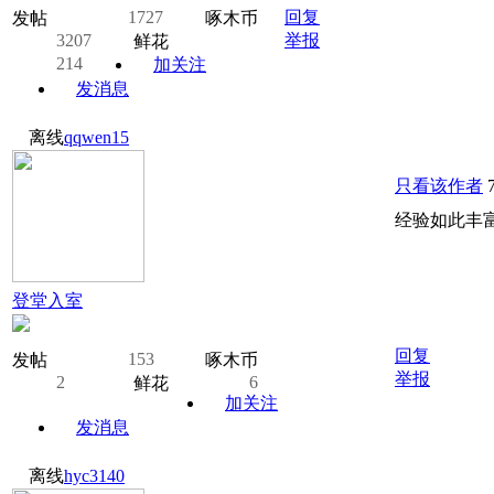
1727
回复
发帖
啄木币
3207
举报
鲜花
214
加关注
发消息
离线
qqwen15
只看该作者
经验如此丰
登堂入室
回复
153
发帖
啄木币
举报
2
6
鲜花
加关注
发消息
离线
hyc3140