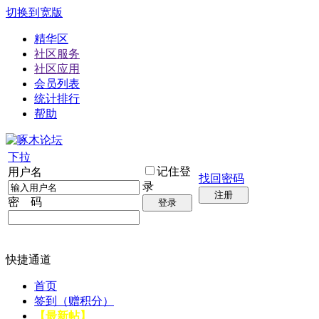
切换到宽版
精华区
社区服务
社区应用
会员列表
统计排行
帮助
下拉
记住登
用户名
找回密码
录
注册
密 码
登录
快捷通道
首页
签到（赠积分）
【最新帖】