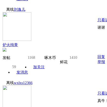
离线
刘逸儿
只看
谢谢
炉火纯青
回复
1168
1410
发帖
啄木币
举报
鲜花
59
加关注
发消息
离线
wxlxs12366
只看
真牛