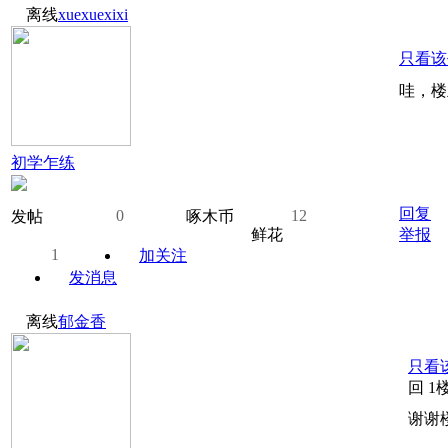
离线
xuexuexixi
只看该
哇，楼
初学乍练
回复
0
12
发帖
啄木币
鲜花
举报
1
加关注
发消息
离线
郁金香
只看
回 1
谢谢