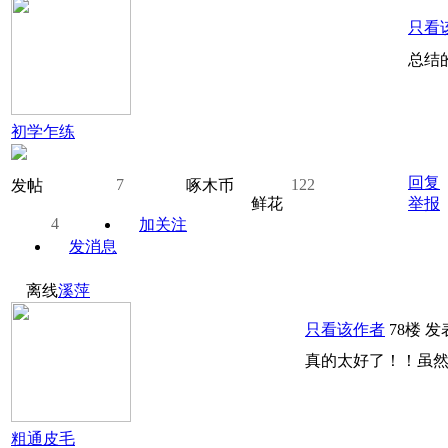
只看
总结
初学乍练
回复
7
122
发帖
啄木币
鲜花
举报
4
加关注
发消息
离线
溪萍
只看该作者
78楼
发表
真的太好了！！虽
粗通皮毛