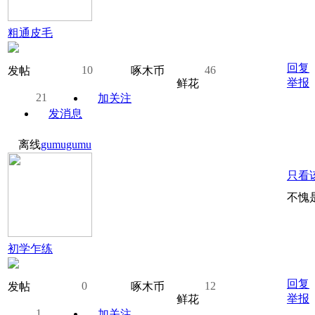
粗通皮毛
回复
10
46
发帖
啄木币
举报
鲜花
21
加关注
发消息
离线
gumugumu
只看
不愧
初学乍练
回复
0
12
发帖
啄木币
举报
鲜花
1
加关注