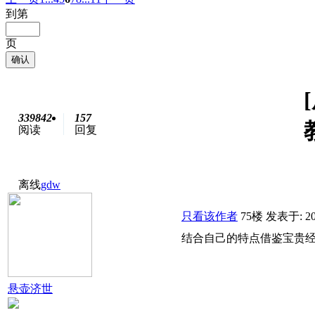
到第
页
确认
339842
157
阅读
回复
离线
gdw
只看该作者
75楼
发表于: 200
结合自己的特点借鉴宝贵
悬壶济世