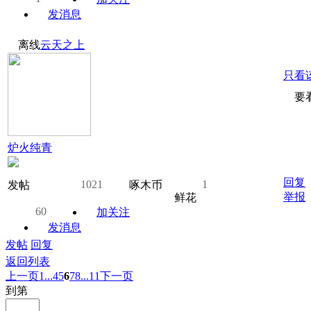
发消息
离线
云天之上
只看
要看
炉火纯青
回复
1021
1
发帖
啄木币
举报
鲜花
60
加关注
发消息
发帖
回复
返回列表
上一页
1...
4
5
6
7
8
...11
下一页
到第