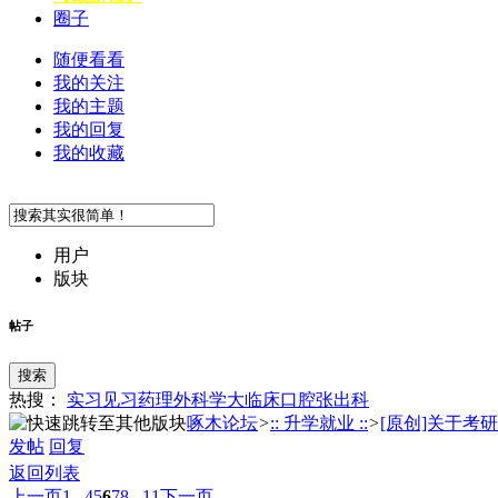
圈子
随便看看
我的关注
我的主题
我的回复
我的收藏
用户
版块
帖子
搜索
热搜：
实习
见习
药理
外科学
大临床
口腔
张
出科
啄木论坛
>
:: 升学就业 ::
>
[原创]关于考研
发帖
回复
返回列表
上一页
1...
4
5
6
7
8
...11
下一页