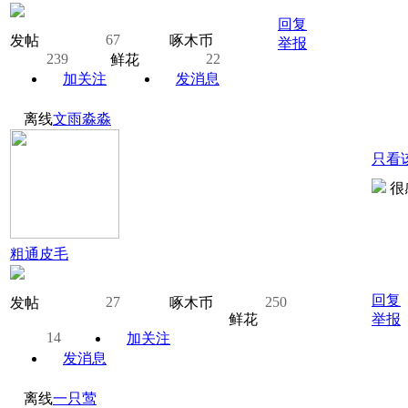
回复
67
发帖
啄木币
举报
239
22
鲜花
加关注
发消息
离线
文雨淼淼
只看
很
粗通皮毛
回复
27
250
发帖
啄木币
鲜花
举报
14
加关注
发消息
离线
一只莺