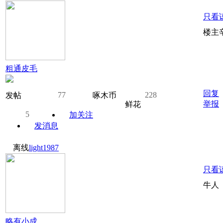
只看
楼主
粗通皮毛
回复
77
228
发帖
啄木币
举报
鲜花
5
加关注
发消息
离线
light1987
只看
牛人
略有小成