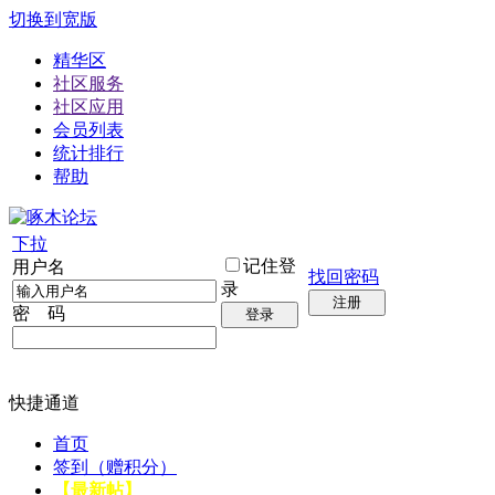
切换到宽版
精华区
社区服务
社区应用
会员列表
统计排行
帮助
下拉
记住登
用户名
找回密码
录
注册
密 码
登录
快捷通道
首页
签到（赠积分）
【最新帖】