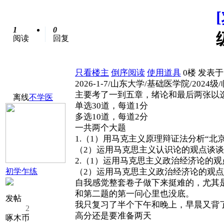
1
0
阅读
回复
只看楼主
倒序阅读
使用道具
0楼
发表于: 
2026-1-7/山东大学/基础医学院/2024
主要考了一到五章，绪论和最后两张以
离线
不学医
单选30道，每道1分
多选10道，每道2分
一共两个大题
1.（1）用马克主义原理辩证法分析“北
（2）运用马克思主义认识论的观点谈谈
2.（1）运用马克思主义政治经济论的
初学乍练
（2）运用马克思主义政治经济论的观点
自我感觉整套卷子做下来挺难的，尤其
和第二题的第一问心里也没底。
发帖
我只复习了半个下午和晚上，早晨又背
2
高分还是要准备两天
啄木币