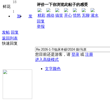
18
评价一下你浏览此帖子的感受
鲜花
1
精彩
感动
搞笑
开心
愤怒
无聊
灌水
加
发
关注
消息
回复
举报
发帖
回复
返回列表
快速回复
您目前还是游客，请
登录
或
注册
进入高级模式
文字颜色