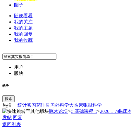
圈子
随便看看
我的关注
我的主题
我的回复
我的收藏
用户
版块
帖子
搜索
热搜：
统计
实习
药理
见习
外科学
大临床
张
眼科学
啄木论坛
>
:: 基础课程 ::
>
2026-1-7/临床本
发帖
回复
返回列表