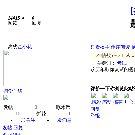
14415
0
阅读
回复
离线
金小花
只看楼主
倒序阅读
— 本帖被 oscarli 从 :
关键词：
考试
求历年影像复试的题
评价一下你浏览此帖
初学乍练
精彩
感动
搞笑
开心
3
发帖
啄木币
回复
16
1
鲜花
举报
加关注
发消息
发帖
回复
返回列表