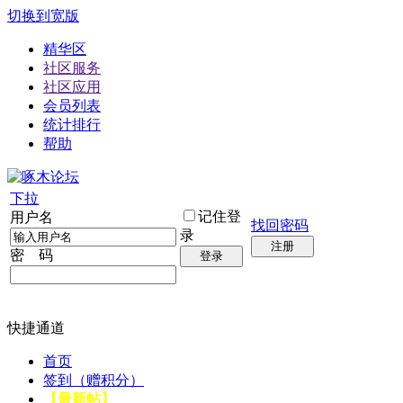
切换到宽版
精华区
社区服务
社区应用
会员列表
统计排行
帮助
下拉
记住登
用户名
找回密码
录
注册
密 码
登录
快捷通道
首页
签到（赠积分）
【最新帖】