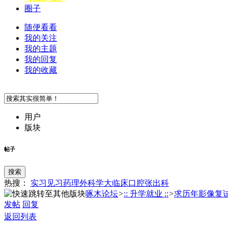
圈子
随便看看
我的关注
我的主题
我的回复
我的收藏
用户
版块
帖子
搜索
热搜：
实习
见习
药理
外科学
大临床
口腔
张
出科
啄木论坛
>
:: 升学就业 ::
>
求历年影像复
发帖
回复
返回列表