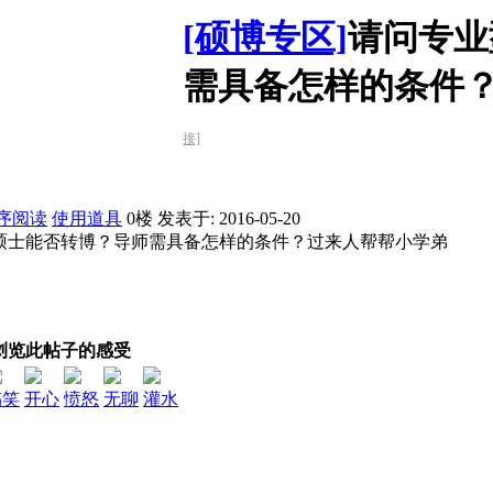
[硕博专区]
请问专业
需具备怎样的条件
接]
序阅读
使用道具
0楼
发表于: 2016-05-20
硕士能否转博？导师需具备怎样的条件？过来人帮帮小学弟
浏览此帖子的感受
搞笑
开心
愤怒
无聊
灌水