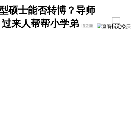
型硕士能否转博？导师
？过来人帮帮小学弟
[复制链