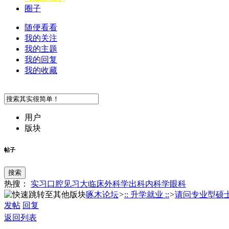
圈子
随便看看
我的关注
我的主题
我的回复
我的收藏
用户
版块
帖子
搜索
热搜：
实习
口腔
见习
大临床
外科学
出科
内科学
眼科
啄木论坛
>
:: 升学就业 ::
>
请问专业型硕士能
发帖
回复
返回列表