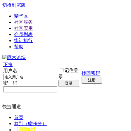
切换到宽版
精华区
社区服务
社区应用
会员列表
统计排行
帮助
下拉
记住登
用户名
找回密码
录
注册
密 码
登录
快捷通道
首页
签到（赠积分）
【最新帖】