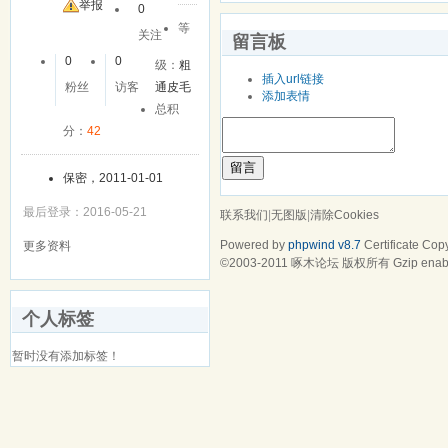
友
举报
0
等
关注
留言板
0
0
级：
粗
插入url链接
粉丝
访客
通皮毛
添加表情
总积
分：
42
留言
保密，2011-01-01
最后登录：2016-05-21
联系我们
|
无图版
|
清除Cookies
Powered by
phpwind v8.7
Certificate
Copy
更多资料
©2003-2011
啄木论坛
版权所有 Gzip enab
个人标签
暂时没有添加标签！