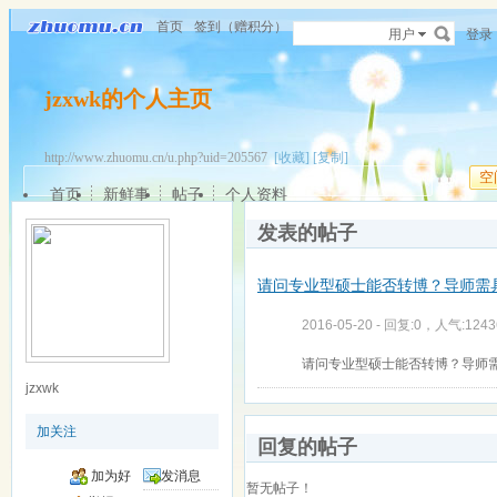
首页
签到（赠积分）
用户
登录
jzxwk的个人主页
http://www.zhuomu.cn/u.php?uid=205567
[收藏]
[复制]
空
首页
新鲜事
帖子
个人资料
发表的帖子
请问专业型硕士能否转博？导师需
2016-05-20 - 回复:0，人气:1243
请问专业型硕士能否转博？导师
jzxwk
加关注
回复的帖子
加为好
发消息
暂无帖子！