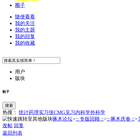
圈子
随便看看
我的关注
我的主题
我的回复
我的收藏
用户
版块
帖子
搜索
热搜：
统计
药理
实习
张
CMG
见习
内科学
外科学
啄木论坛
>
:: 专版回顾 ::
>
:: 啄木庆春 ::
>
发帖
回复
返回列表