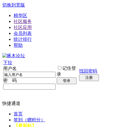
切换到宽版
精华区
社区服务
社区应用
会员列表
统计排行
帮助
下拉
记住登
用户名
找回密码
录
注册
密 码
登录
快捷通道
首页
签到（赠积分）
【最新帖】