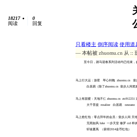
18217
0
阅读
回复
只看楼主
倒序阅读
使用道
— 本帖被 zhuomu.cn 从 :
至今日，踏马迎春系列活动均已结束，
马上行大运：游星 琴心剑魄
zhuomu.c
n
壹
白居易（除了
zhuomu.cn
壹步人间奖
马上有甜蜜：天地不仁
zhuomu.cn ztc912251
大千菩提
rosaline
白居易
ozuoan
马上抢红包：零点拜年的会员：壹步人间
天
无雨如风
luke
一步天堂 修罗
ccd
梓
轩辕夏禹
（获得
2014
金币红包）