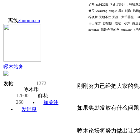
游星
ztc912251
∑逸げ云け→ 轩辕夏
修罗
wwzhang single
琴心剑魄 璐璐
梓炎舞
天地不仁 天殇
大千菩提
lu
离线
zhuomu.cn
日出东方 苏智刚 芒初 小六 白居
newman
我是会飞的鱼
ozuoano
（均
啄木站务
1272
发帖
刚刚努力已经把大家的奖
啄木币
12600
鲜花
260
加关注
如果奖励发放有什么问题
发消息
啄木论坛将努力做出让大