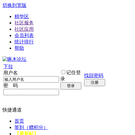
切换到宽版
精华区
社区服务
社区应用
会员列表
统计排行
帮助
下拉
记住登
用户名
找回密码
录
注册
密 码
登录
快捷通道
首页
签到（赠积分）
【最新帖】