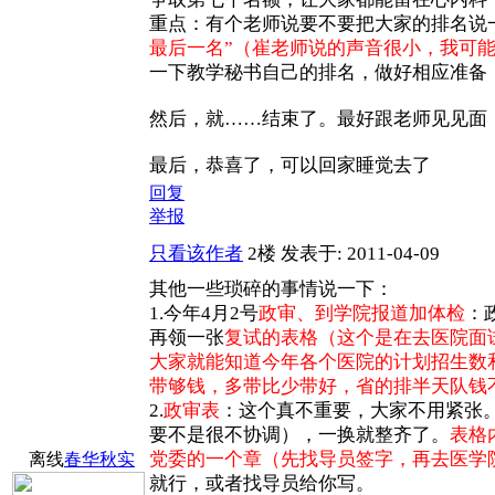
重点：有个老师说要不要把大家的排名说一
最后一名”（崔老师说的声音很小，我可
一下教学秘书自己的排名，做好相应准备
然后，就……结束了。最好跟老师见见面
最后，恭喜了，可以回家睡觉去了
回复
举报
只看该作者
2楼
发表于: 2011-04-09
其他一些琐碎的事情说一下：
1.今年4月2号
政审、到学院报道加体检
：
再领一张
复试的表格（这个是在去医院面
大家就能知道今年各个医院的计划招生数
带够钱，多带比少带好，省的排半天队钱
2.
政审表
：这个真不重要，大家不用紧张
要不是很不协调），一换就整齐了。
表格
党委的一个章（先找导员签字，再去医学
离线
春华秋实
就行，或者找导员给你写。