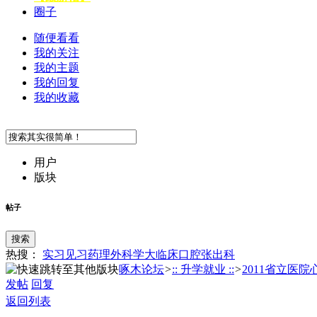
圈子
随便看看
我的关注
我的主题
我的回复
我的收藏
用户
版块
帖子
搜索
热搜：
实习
见习
药理
外科学
大临床
口腔
张
出科
啄木论坛
>
:: 升学就业 ::
>
2011省立医院心
发帖
回复
返回列表