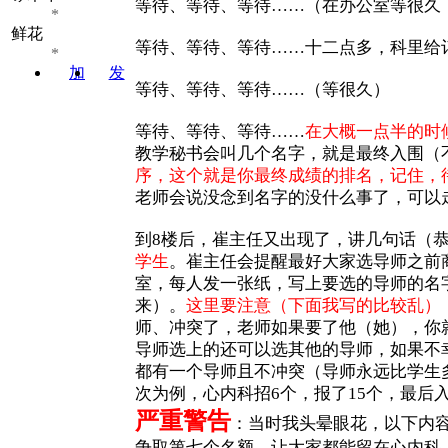
等待、等待、等待……（在办公室等很久
*
鲜花
等待、等待、等待……十二点多，科里给
*
加
发
等待、等待、等待……（等很久）
关注
消息
等待、等待、等待……
在大概一点半的时
教学秘书会叫几个名字，就是最终入围（
序，这个就是你最终成绩的排名，记住，
老师会说没念到名字的没什么事了，可以
到8楼后，崔主任又出现了，讲几句话（
学生
。崔主任会提醒最好大家选导师之前
室，每人发一张纸，写上要选的导师的名
来）。
这里要注意（下面我写的比较乱）
师、冲突了，老师如果要了他（她），你
导师选上的还可以选其他的导师，如果不
都有一个导师且不冲突（导师永远比学生
次为例，心内科招6个，报了15个，最后
严重警告
：当时我头晕眼花，以下内
争取第七个名额，让大家都能留在心内科