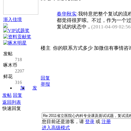
春华秋实
:
我特意把整个复试的流
渐入佳境
都觉得很罗嗦。不过，作为一个
复试的状态中 ..
(2011-04-09 02:5
楼主 你的联系方式多少 加微信有事情咨
发帖
718
啄木币
2207
鲜花
回复
316
举报
加
发
关注
消息
发帖
回复
返回列表
快速回复
您目前还是游客，请
登录
或
注册
进入高级模式