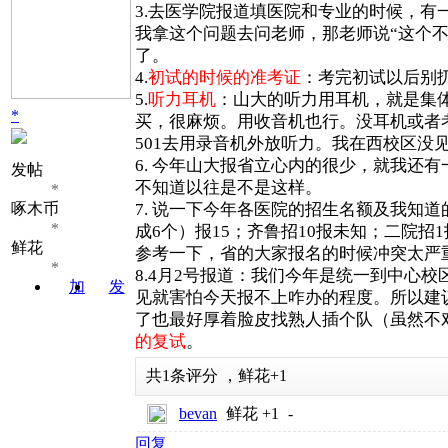
3.去医学院报道填医院和专业的时候，有
我拿这个问题去问老师，那老师说“这个
了。
4.
初试的时候的准考证
：考完初试以后别
5.
听力耳机
：山大的听力用耳机，就是集
*
买，很麻烦。用收音机也行。没耳机或者
501去用录音机外放听力。我在西校区没
6. 今年山大报省立心内的很少，就我还
发帖
不知道以往是不是这样。
*
啄木币
7. 说一下今年各医院的招生名额及我知
*
成6个）报15；齐鲁招10报未知；二院招
鲜花
参考一下，省的大家报名的时候冲突太严
*
8.4月2号报道：我们今年是统一到中心
加
发
见就害怕今天报不上咋办的程度。所以建
关注
消息
了也最好厚着脸皮找熟人插个队（虽然不
的复试
。
共
1
条评分
，
鲜花
+1
bevan
鲜花
+1
-
回复