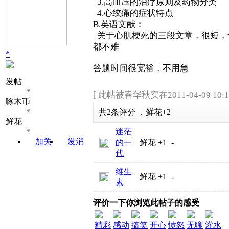
3.高血压的治疗原则及药物分类
4.心绞痛的症状特点
B.英语文献：
关于心肌梗死的三段文章，很短，
都不难
*
答题时间很宽裕，不用急
发帖
*
[ 此帖被春华秋实在2011-04-09 10:
啄木币
*
共
2
条评分
，
鲜花
+2
鲜花
*
迷茫
加关
发消
的一
鲜花
+1
-
注
息
代
维生
鲜花
+1
-
素
评价一下你浏览此帖子的感受
精彩
感动
搞笑
开心
愤怒
无聊
灌水