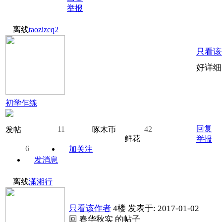
举报
离线
taozizcq2
只看该
好详细
初学乍练
回复
11
42
发帖
啄木币
鲜花
举报
6
加关注
发消息
离线
潇湘行
只看该作者
4楼
发表于: 2017-01-02
回 春华秋实 的帖子