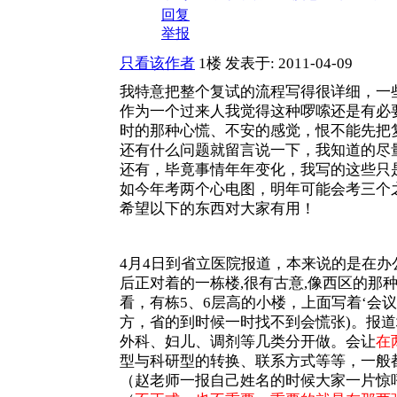
回复
举报
只看该作者
1楼
发表于: 2011-04-09
我特意把整个复试的流程写得很详细，一
作为一个过来人我觉得这种啰嗦还是有必
时的那种心慌、不安的感觉，恨不能先把复
还有什么问题就留言说一下，我知道的尽
还有，毕竟事情年年变化，我写的这些只
如今年考两个心电图，明年可能会考三个
希望以下的东西对大家有用！
4月4日到省立医院报道，本来说的是在办
后正对着的一栋楼,很有古意,像西区的
看，有栋5、6层高的小楼，上面写着‘会议
方，省的到时候一时找不到会慌张)。报
外科、妇儿、调剂等几类分开做。会让
在
型与科研型的转换、联系方式等等，一般
（赵老师一报自己姓名的时候大家一片惊