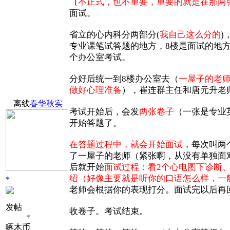
（
不正式，也不重要，重要的就是在那两
面试。
省立的心内科分两部分(
我自己这么分的
)
专业课笔试答题的地方，8楼是面试的地
个办公室考试。
分好后统一到8楼办公室去（
一屋子的老
做好心理准备
），崔连群主任和唐元升老
离线
春华秋实
考试开始后，会发
两张卷子
（一张是专业
开始答题了。
在答题过程中，就会开始面试
，每次叫两
了一屋子的老师（紧张啊，从没有单独面
后就开始
面试过程：看2个心电图下诊断
绍（好像主要就是听你的口语怎么样，一
*
老师会根据你的表现打分。面试完以后再
发帖
收卷子。考试结束。
*
啄木币