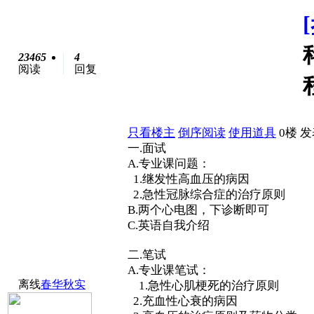
23465
4
阅读
回复
只看楼主
倒序阅读
使用道具
0楼
发表
一.面试
A.专业课问题：
1.继发性高血压的病因
2.急性冠脉综合症的治疗原则
B.两个心电图，下诊断即可
C.英语自我介绍
二.笔试
A.专业课笔试：
离线
春华秋实
1.急性心肌梗死的治疗原则
2.充血性心衰的病因