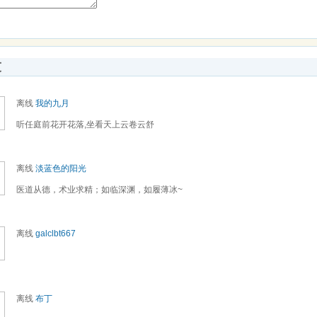
友
离线
我的九月
听任庭前花开花落,坐看天上云卷云舒
离线
淡蓝色的阳光
医道从德，术业求精；如临深渊，如履薄冰~
离线
galclbt667
离线
布丁