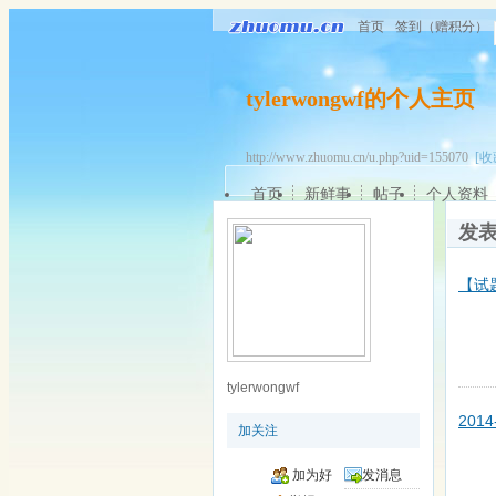
首页
签到（赠积分）
tylerwongwf的个人主页
http://www.zhuomu.cn/u.php?uid=155070
[收
首页
新鲜事
帖子
个人资料
发
【试题
tylerwongwf
201
加关注
加为好
发消息