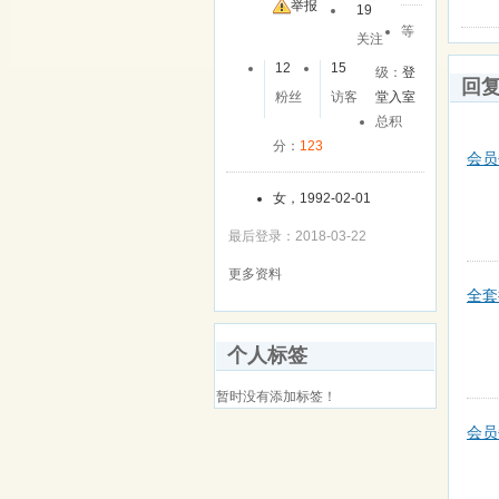
友
举报
19
等
关注
12
15
级：
登
回
粉丝
访客
堂入室
总积
分：
123
会员
女，1992-02-01
最后登录：2018-03-22
更多资料
全套
个人标签
暂时没有添加标签！
会员