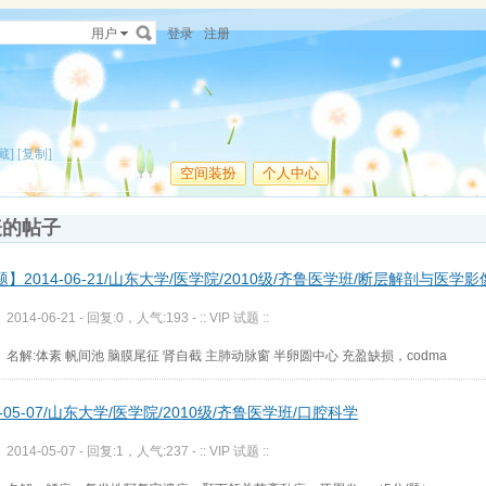
用户
登录
注册
藏]
[复制]
空间装扮
个人中心
表的帖子
】2014-06-21/山东大学/医学院/2010级/齐鲁医学班/断层解剖与医学影
2014-06-21 - 回复:0，人气:193 -
:: VIP 试题 ::
名解:体素 帆间池 脑膜尾征 肾自截 主肺动脉窗 半卵圆中心 充盈缺损，codma
4-05-07/山东大学/医学院/2010级/齐鲁医学班/口腔科学
2014-05-07 - 回复:1，人气:237 -
:: VIP 试题 ::