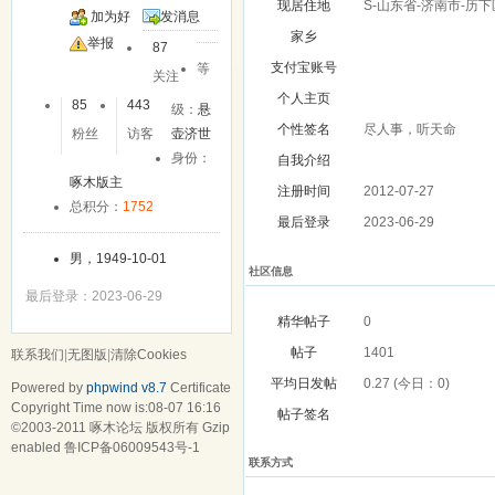
现居住地
S-山东省-济南市-历下
加为好
发消息
家乡
友
举报
87
支付宝账号
等
关注
个人主页
85
443
级：
悬
个性签名
尽人事，听天命
粉丝
访客
壶济世
身份：
自我介绍
啄木版主
注册时间
2012-07-27
总积分：
1752
最后登录
2023-06-29
男，1949-10-01
社区信息
最后登录：2023-06-29
精华帖子
0
帖子
1401
联系我们
|
无图版
|
清除Cookies
平均日发帖
0.27 (今日：0)
Powered by
phpwind v8.7
Certificate
Copyright Time now is:08-07 16:16
帖子签名
©2003-2011
啄木论坛
版权所有 Gzip
enabled
鲁ICP备06009543号-1
联系方式