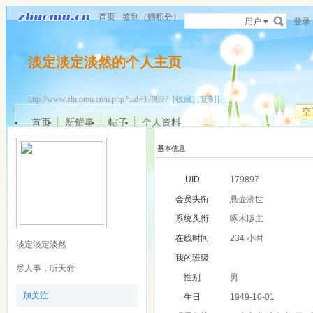
首页
签到（赠积分）
用户
登录
淡定淡定淡然的个人主页
http://www.zhuomu.cn/u.php?uid=179897
[收藏]
[复制]
空
首页
新鲜事
帖子
个人资料
基本信息
UID
179897
会员头衔
悬壶济世
系统头衔
啄木版主
在线时间
234 小时
淡定淡定淡然
我的班级
尽人事，听天命
性别
男
加关注
生日
1949-10-01