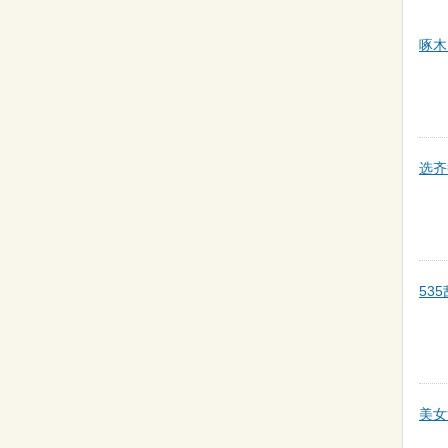
啄木
选齐
53
美女