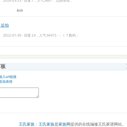
2014-03-23 - 回复:7，人气:860 -
:: 山医茶馆 ::
&nb
 近拍
2012-07-26 - 回复:14，人气:94471 -
:: ＩＴ数码 ::
言板
插入url链接
添加表情
王氏家族：
王氏家族
是
家族网
提供的在线编修王氏家谱网站。