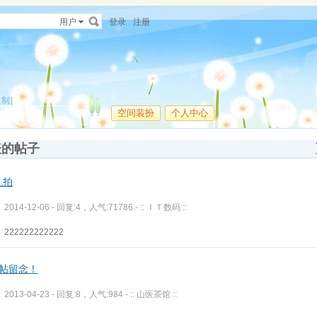
用户
登录
注册
复制]
空间装扮
个人中心
表的帖子
乱拍
2014-12-06 - 回复:4，人气:71786 -
:: ＩＴ数码 ::
222222222222
0帖留念！
2013-04-23 - 回复:8，人气:984 -
:: 山医茶馆 ::