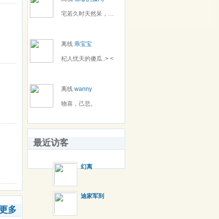
宅若久时天然呆，呆到深处自然萌。
离线
乖宝宝
杞人忧天的傻瓜..> <
离线
wanny
物喜，己悲。
最近访客
幻离
迪家军到
更多