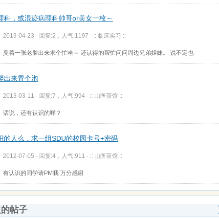
理科，或混迹病理科帅哥or美女一枚～
2013-04-23 - 回复:2，人气:1197 -
:: 临床实习 ::
臭着一张老脸出来求个忙哈～ 还认得的帮忙问问周边兄弟姐妹。 说不定也
爬出来冒个泡
2013-03-11 - 回复:7，人气:994 -
:: 山医茶馆 ::
话说，还有认识的咩？
识的人么，求一组SDU的校园卡号+密码
2012-07-05 - 回复:4，人气:911 -
:: 山医茶馆 ::
有认识的同学请PM我 万分感谢
复的帖子