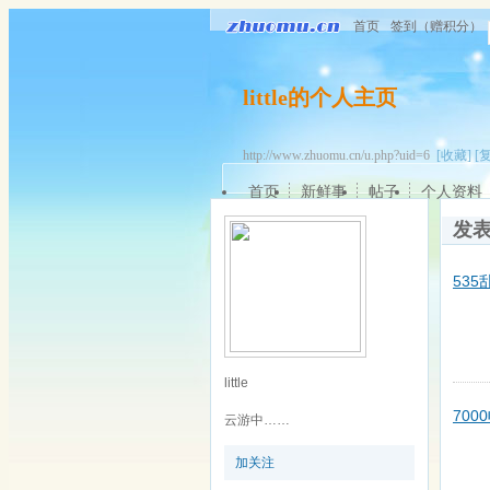
首页
签到（赠积分）
little的个人主页
http://www.zhuomu.cn/u.php?uid=6
[收藏]
[
首页
新鲜事
帖子
个人资料
发
535
little
700
云游中……
加关注