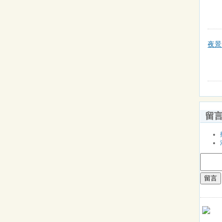
夜景
留
留言