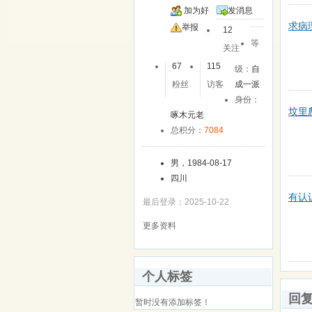
加为好
发消息
求病
友
举报
12
等
关注
67
115
级：
自
粉丝
访客
成一派
身份：
坟里
啄木元老
总积分：
7084
男，1984-08-17
四川
有认
最后登录：2025-10-22
更多资料
个人标签
回
暂时没有添加标签！