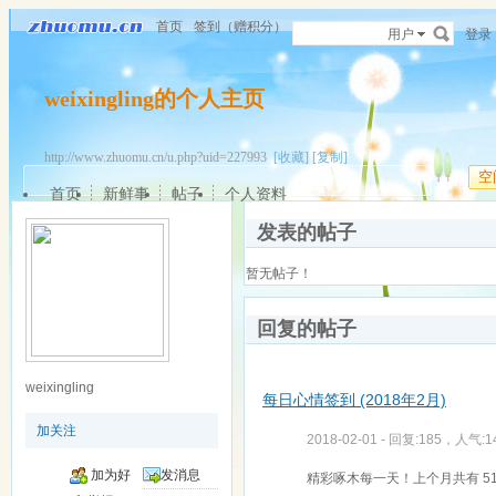
首页
签到（赠积分）
用户
登录
weixingling的个人主页
http://www.zhuomu.cn/u.php?uid=227993
[收藏]
[复制]
空
首页
新鲜事
帖子
个人资料
发表的帖子
暂无帖子！
回复的帖子
weixingling
每日心情签到 (2018年2月)
加关注
2018-02-01 - 回复:185，人气:1
加为好
发消息
精彩啄木每一天！上个月共有 51