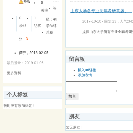
友
举报
0
等
山东大学各专业历年考研真题、 ..
关注
0
1
级：
初
2017-10-10 - 回复:23，人气:34
粉丝
访客
学乍练
提供山东大学所有专业全套考研
总积
分：
3
保密，2018-02-05
留言板
最后登录：2019-01-06
插入url链接
更多资料
添加表情
个人标签
留言
暂时没有添加标签！
朋友
暂无朋友！