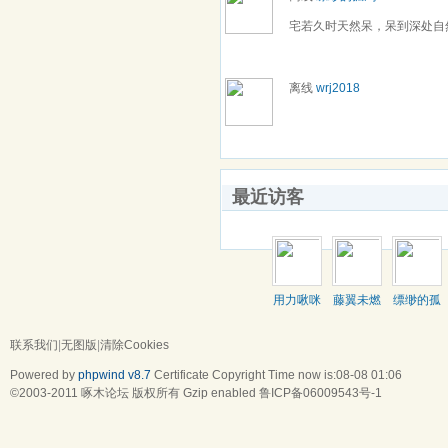
宅若久时天然呆，呆到深处自
离线
wrj2018
最近访客
用力啾咪
藤翼未燃
缥缈的孤
鸿
联系我们
|
无图版
|
清除Cookies
Powered by
phpwind v8.7
Certificate
Copyright Time now is:08-08 01:06
©2003-2011
啄木论坛
版权所有 Gzip enabled
鲁ICP备06009543号-1