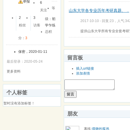
友
举报
6
等
山东大学各专业历年考研真题、 ..
关注
2
3
级：
初
2017-10-10 - 回复:23，人气:34
粉丝
访客
学乍练
提供山东大学所有专业全套考研
总积
分：
3
保密，2020-01-11
留言板
最后登录：2020-05-24
插入url链接
更多资料
添加表情
个人标签
留言
暂时没有添加标签！
朋友
离线
缥缈的孤鸿