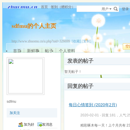
首页
签到（赠积分）
用户
登录
sdfmu的个人主页
http://www.zhuomu.cn/u.php?uid=326699
[收藏]
[复制]
空
首页
新鲜事
帖子
个人资料
发表的帖子
暂无帖子！
回复的帖子
sdfmu
每日心情签到 (2020年2月)
加关注
2020-02-01 - 回复:181，人气:2
加为好
发消息
精彩啄木每一天！上个月共有 23