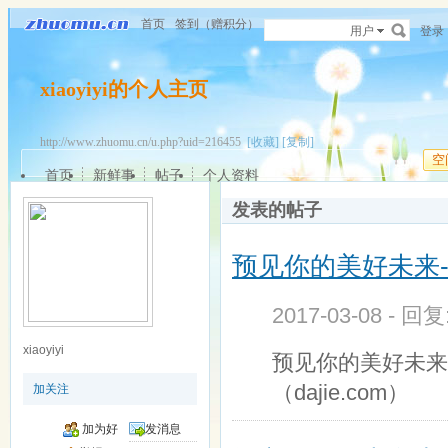
首页
签到（赠积分）
用户
登录
xiaoyiyi的个人主页
http://www.zhuomu.cn/u.php?uid=216455
[收藏]
[复制]
空
首页
新鲜事
帖子
个人资料
发表的帖子
预见你的美好未来-
2017-03-08 - 回
xiaoyiyi
预见你的美好未来-
（dajie.com）
加关注
加为好
发消息