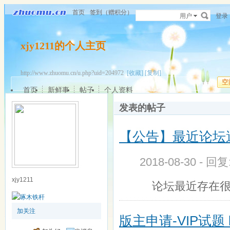
首页
签到（赠积分）
用户
登录
xjy1211的个人主页
http://www.zhuomu.cn/u.php?uid=204972
[收藏]
[复制]
空
首页
新鲜事
帖子
个人资料
发表的帖子
【公告】最近论坛
2018-08-30 - 回
xjy1211
论坛最近存在很
加关注
版主申请-VIP试题 by