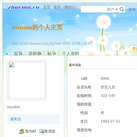
首页
签到（赠积分）
用户
登录
zeuston的个人主页
http://www.zhuomu.cn/u.php?uid=6906
[收藏]
[复制]
空
首页
新鲜事
帖子
个人资料
基本信息
UID
6906
会员头衔
登堂入室
在线时间
103 小时
我的班级
zeuston
性别
男
加关注
生日
1983-07-01
现居住地
加为好
发消息