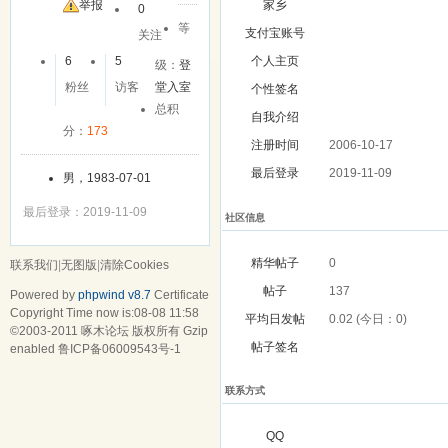
友
举报
家乡
0
等
支付宝账号
关注
6
5
个人主页
级：
登
粉丝
访客
堂入室
个性签名
总积
自我介绍
分：
173
注册时间
2006-10-17
最后登录
2019-11-09
男，1983-07-01
最后登录：2019-11-09
社区信息
精华帖子
0
联系我们
|
无图版
|
清除Cookies
帖子
137
Powered by
phpwind v8.7
Certificate
Copyright Time now is:08-08 11:58
平均日发帖
0.02 (今日：0)
©2003-2011
啄木论坛
版权所有 Gzip
帖子签名
enabled
鲁ICP备06009543号-1
联系方式
QQ