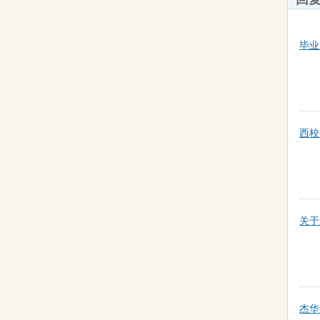
毕业
西校
关于
杰华