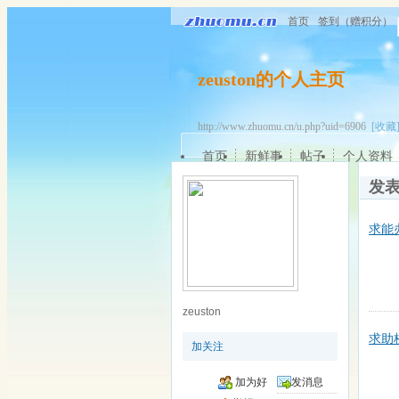
首页
签到（赠积分）
zeuston的个人主页
http://www.zhuomu.cn/u.php?uid=6906
[收藏
首页
新鲜事
帖子
个人资料
发
求能
zeuston
求助
加关注
加为好
发消息