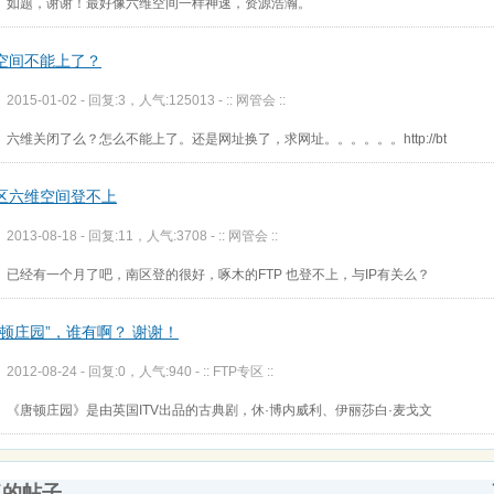
如题，谢谢！最好像六维空间一样神速，资源浩瀚。
空间不能上了？
2015-01-02 - 回复:3，人气:125013 -
:: 网管会 ::
六维关闭了么？怎么不能上了。还是网址换了，求网址。。。。。。http://bt
区六维空间登不上
2013-08-18 - 回复:11，人气:3708 -
:: 网管会 ::
已经有一个月了吧，南区登的很好，啄木的FTP 也登不上，与IP有关么？
唐顿庄园”，谁有啊？ 谢谢！
2012-08-24 - 回复:0，人气:940 -
:: FTP专区 ::
《唐顿庄园》是由英国ITV出品的古典剧，休·博内威利、伊丽莎白·麦戈文
复的帖子