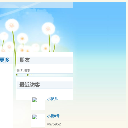
更多
朋友
暂无朋友！
最近访客
小驴儿
小鹏8号
yh75952