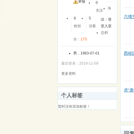
友
举报
0
等
关注
六维
6
5
级：
登
粉丝
访客
堂入室
总积
分：
173
西校
男，1983-07-01
最后登录：2019-11-09
更多资料
求“
个人标签
暂时没有添加标签！
回