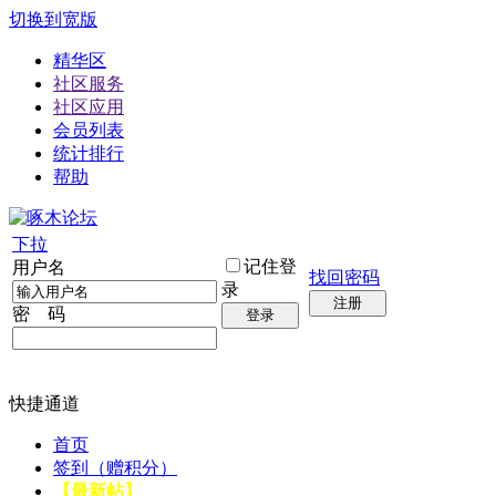
切换到宽版
精华区
社区服务
社区应用
会员列表
统计排行
帮助
下拉
记住登
用户名
找回密码
录
注册
密 码
登录
快捷通道
首页
签到（赠积分）
【最新帖】