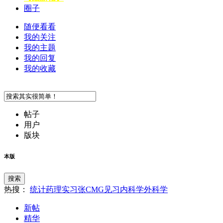
圈子
随便看看
我的关注
我的主题
我的回复
我的收藏
帖子
用户
版块
本版
搜索
热搜：
统计
药理
实习
张
CMG
见习
内科学
外科学
新帖
精华