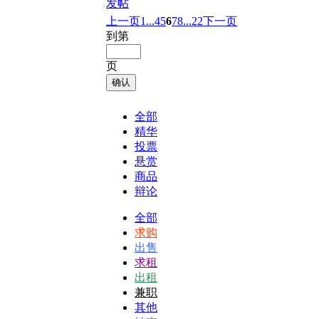
发帖
上一页
1...
4
5
6
7
8
...22
下一页
到第
页
确认
全部
精华
投票
悬赏
商品
辩论
全部
求购
出售
求租
出租
兼职
其他