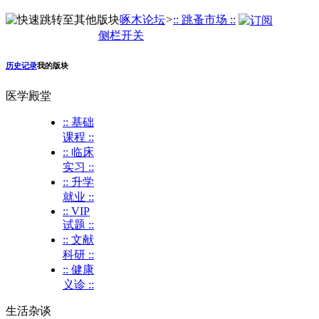
啄木论坛
>
:: 跳蚤市场 ::
侧栏开关
历史记录
我的版块
医学殿堂
:: 基础
课程 ::
:: 临床
实习 ::
:: 升学
就业 ::
:: VIP
试题 ::
:: 文献
科研 ::
:: 健康
义诊 ::
生活杂谈