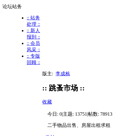
论坛站务
:: 站务
处理 ::
:: 新人
报到 ::
:: 会员
风采 ::
:: 专版
回顾 ::
版主:
李成栋
:: 跳蚤市场 ::
收藏
今日:
0
|
主题:
13751
|
帖数:
78913
二手物品出售、房屋出租求租