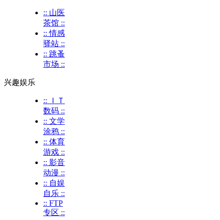
:: 山医
茶馆 ::
:: 情感
驿站 ::
:: 跳蚤
市场 ::
兴趣娱乐
:: ＩＴ
数码 ::
:: 文学
涂鸦 ::
:: 体育
游戏 ::
:: 影音
动漫 ::
:: 自娱
自乐 ::
:: FTP
专区 ::