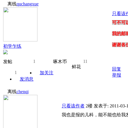
离线
quchangxue
只看该
可不可
我的邮
谢谢各
初学乍练
1
11
发帖
啄木币
鲜花
回复
1
加关注
举报
发消息
离线
chenqi
只看该作者
2楼
发表于: 2011-03-
我也是报的儿科，能不能也给我发