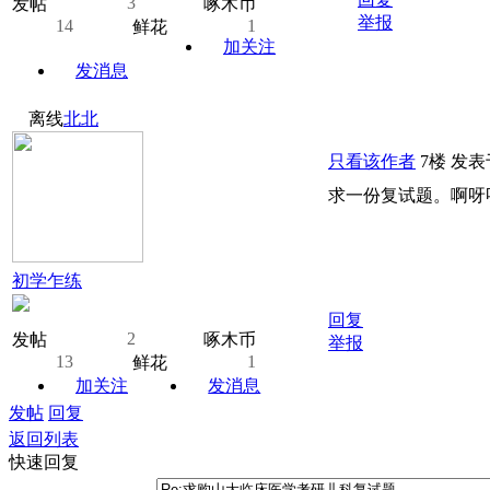
3
发帖
啄木币
举报
14
1
鲜花
加关注
发消息
离线
北北
只看该作者
7楼
发表于:
求一份复试题。啊呀
初学乍练
回复
2
发帖
啄木币
举报
13
1
鲜花
加关注
发消息
发帖
回复
返回列表
快速回复