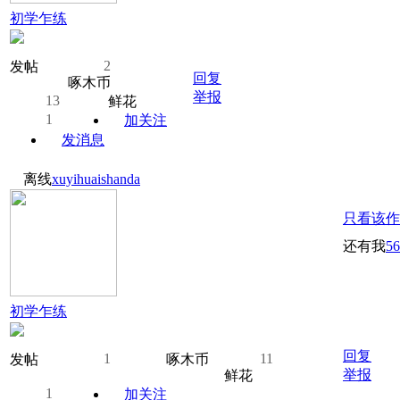
初学乍练
2
发帖
回复
啄木币
举报
13
鲜花
1
加关注
发消息
离线
xuyihuaishanda
只看该作
还有我
5
初学乍练
回复
1
11
发帖
啄木币
举报
鲜花
1
加关注