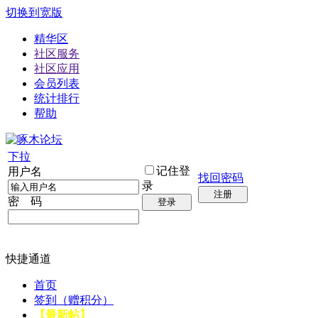
切换到宽版
精华区
社区服务
社区应用
会员列表
统计排行
帮助
下拉
记住登
用户名
找回密码
录
注册
密 码
登录
快捷通道
首页
签到（赠积分）
【最新帖】