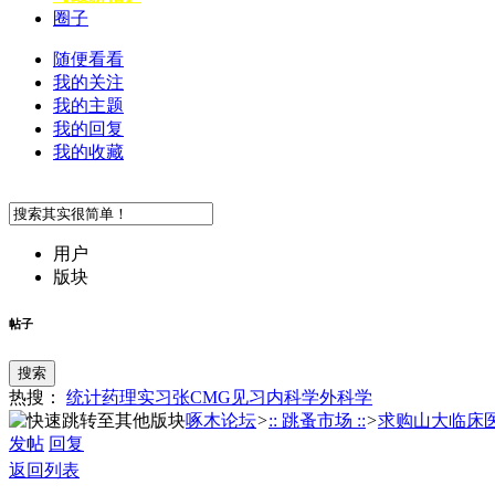
圈子
随便看看
我的关注
我的主题
我的回复
我的收藏
用户
版块
帖子
搜索
热搜：
统计
药理
实习
张
CMG
见习
内科学
外科学
啄木论坛
>
:: 跳蚤市场 ::
>
求购山大临床医学
发帖
回复
返回列表