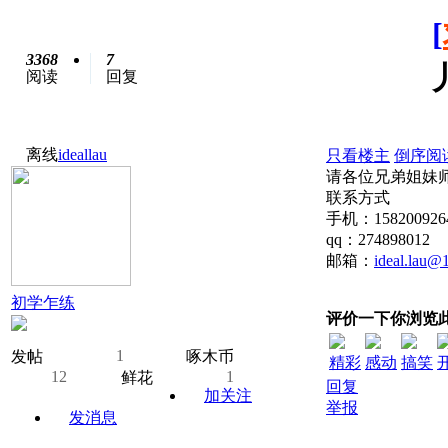
[
3368
7
阅读
回复
离线
ideallau
只看楼主
倒序阅
请各位兄弟姐妹
联系方式
手机：158200926
qq：274898012
邮箱：
ideal.lau@
初学乍练
评价一下你浏览
1
发帖
啄木币
精彩
感动
搞笑
12
1
鲜花
回复
加关注
举报
发消息