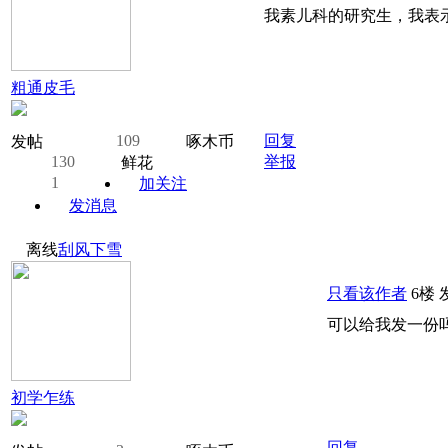
我素儿科的研究生，我表
粗通皮毛
109
回复
发帖
啄木币
130
举报
鲜花
1
加关注
发消息
离线
刮风下雪
只看该作者
6楼
发
可以给我发一份吗
初学乍练
回复