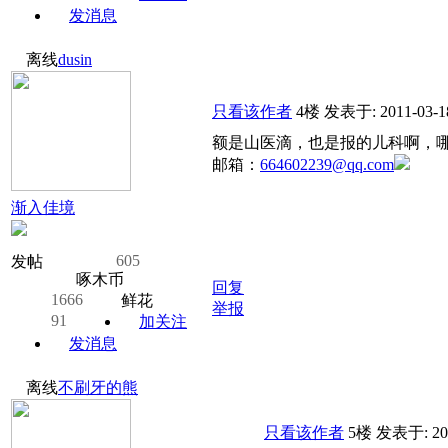
发消息
离线
dusin
只看该作者
4楼
发表于: 2011-03-1
额是山医滴，也是报的儿科啊，
邮箱：
664602239@qq.com
渐入佳境
605
发帖
啄木币
回复
1666
鲜花
举报
91
加关注
发消息
离线
不刷牙的熊
只看该作者
5楼
发表于: 201