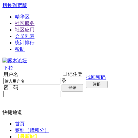
切换到宽版
精华区
社区服务
社区应用
会员列表
统计排行
帮助
下拉
记住登
用户名
找回密码
录
注册
密 码
登录
快捷通道
首页
签到（赠积分）
【最新帖】