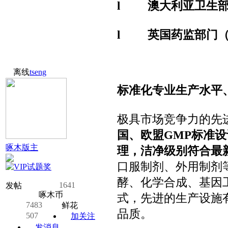
l
澳大利亚卫生部
l
英国药监部门（
离线
tseng
标准化专业生产水平
极具市场竞争力的先
国、欧盟
GMP
标准设
啄木版主
理，洁净级别符合最
口服制剂、外用制剂
酵、化学合成、基因
1641
发帖
啄木币
式，先进的生产设施
7483
鲜花
品质。
507
加关注
发消息