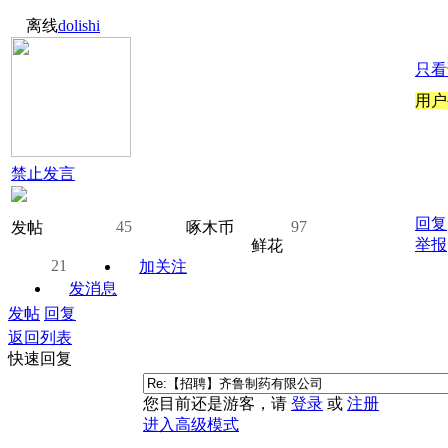
离线
dolishi
只看
用户
禁止发言
回复
45
97
发帖
啄木币
举报
鲜花
21
加关注
发消息
发帖
回复
返回列表
快速回复
您目前还是游客，请
登录
或
注册
进入高级模式