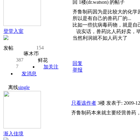
回 1楼(dr.watson) 的帖子
齐鲁制药因为是比较大的化学
所以是有自己的兽药厂的...
比如一些抗病毒药物，就是自己
登堂入室
说实话，兽药比人药好卖，毕
当然利润就不如人药大了
154
发帖
啄木币
387
鲜花
回复
7
加关注
举报
发消息
离线
single
只看该作者
3楼
发表于: 2009-12
齐鲁制药本来就主要经营兽药
渐入佳境