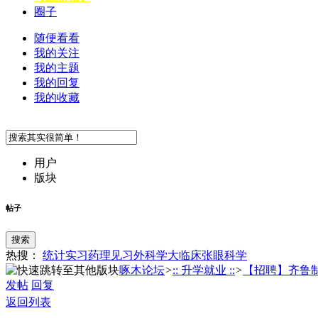
圈子
随便看看
我的关注
我的主题
我的回复
我的收藏
用户
版块
帖子
搜索
热搜：
统计
实习
药理
见习
外科学
大临床
张
眼科学
啄木论坛
>
:: 升学就业 ::
>
【招聘】齐鲁制药
发帖
回复
返回列表