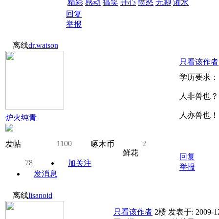
精彩
感动
搞笑
开心
愤怒
无聊
灌水
回复
举报
离线
dr.watson
只看该作者
学历要求：
人非兽也？
人亦兽也！
炉火纯青
1100
2
发帖
啄木币
鲜花
回复
78
加关注
举报
发消息
离线
lisanoid
只看该作者
2楼
发表于: 2009-12