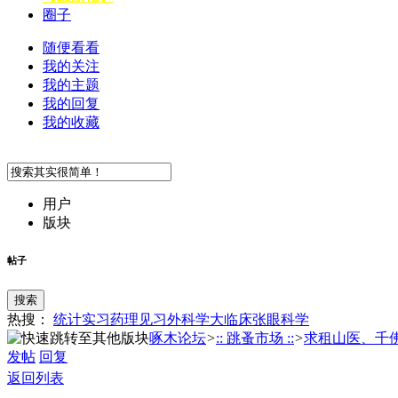
圈子
随便看看
我的关注
我的主题
我的回复
我的收藏
用户
版块
帖子
搜索
热搜：
统计
实习
药理
见习
外科学
大临床
张
眼科学
啄木论坛
>
:: 跳蚤市场 ::
>
求租山医、千佛山
发帖
回复
返回列表