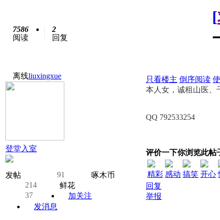
[
7586
2
阅读
回复
离线
liuxingxue
只看楼主
倒序阅读
本人女，诚租山医、
QQ 792533254
登堂入室
评价一下你浏览此帖
精彩
感动
搞笑
开心
91
发帖
啄木币
214
鲜花
回复
37
加关注
举报
发消息