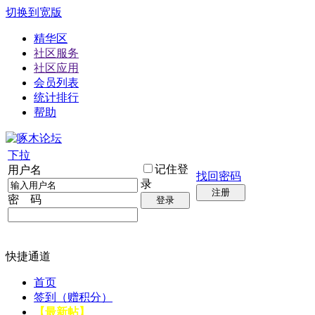
切换到宽版
精华区
社区服务
社区应用
会员列表
统计排行
帮助
下拉
记住登
用户名
找回密码
录
注册
密 码
登录
快捷通道
首页
签到（赠积分）
【最新帖】