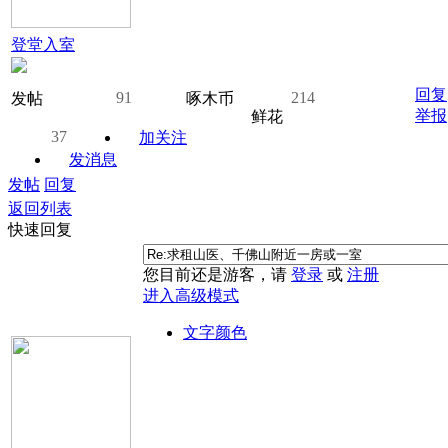
登堂入室
回复
91
214
发帖
啄木币
举报
鲜花
37
加关注
发消息
发帖
回复
返回列表
快速回复
您目前还是游客，请
登录
或
注册
进入高级模式
文字颜色