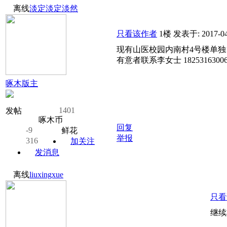
离线
淡定淡定淡然
只看该作者
1楼
发表于: 2017-04
现有山医校园内南村4号楼单独
有意者联系李女士 1825316300
啄木版主
1401
发帖
啄木币
回复
-9
鲜花
举报
316
加关注
发消息
离线
liuxingxue
只看
继续