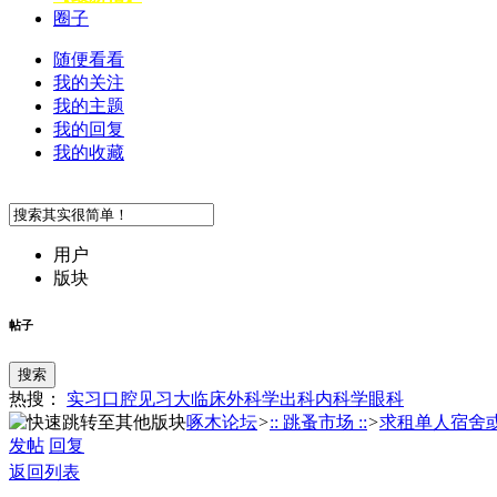
圈子
随便看看
我的关注
我的主题
我的回复
我的收藏
用户
版块
帖子
搜索
热搜：
实习
口腔
见习
大临床
外科学
出科
内科学
眼科
啄木论坛
>
:: 跳蚤市场 ::
>
求租单人宿舍或合
发帖
回复
返回列表