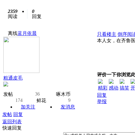
2359
0
阅读
回复
离线
蓝月依晨
只看楼主
倒序阅
本人女，在齐鲁
王同学 15
评价一下你浏览
粗通皮毛
精彩
感动
搞笑
36
发帖
啄木币
回复
174
9
鲜花
举报
加关注
发消息
发帖
回复
返回列表
快速回复