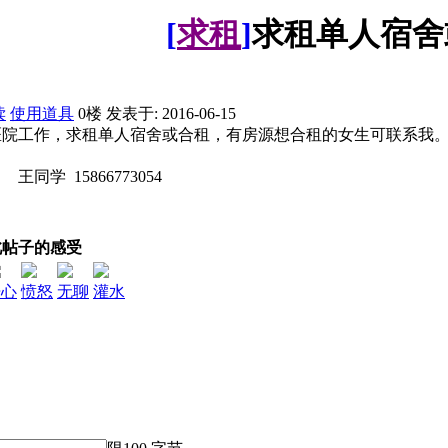
[
求租
]
求租单人宿舍
读
使用道具
0楼
发表于: 2016-06-15
医院工作，求租单人宿舍或合租，有房源想合租的女生可联系我
866773054
此帖子的感受
开心
愤怒
无聊
灌水