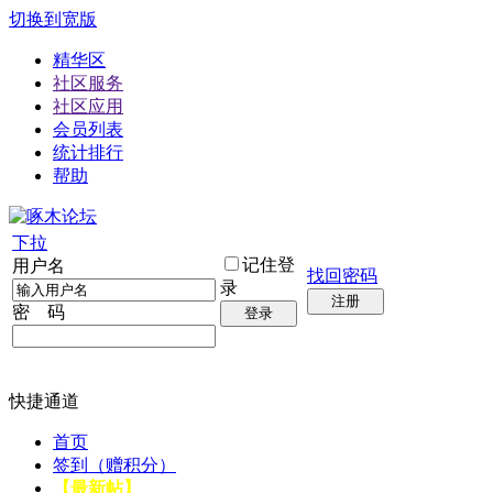
切换到宽版
精华区
社区服务
社区应用
会员列表
统计排行
帮助
下拉
记住登
用户名
找回密码
录
注册
密 码
登录
快捷通道
首页
签到（赠积分）
【最新帖】