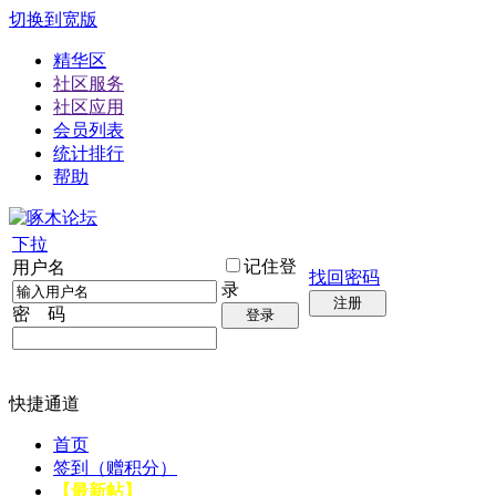
切换到宽版
精华区
社区服务
社区应用
会员列表
统计排行
帮助
下拉
记住登
用户名
找回密码
录
注册
密 码
登录
快捷通道
首页
签到（赠积分）
【最新帖】