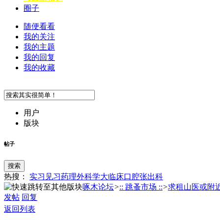
圈子
随便看看
我的关注
我的主题
我的回复
我的收藏
用户
版块
帖子
搜索
热搜：
实习
见习
药理
外科学
大临床
口腔
张
出科
啄木论坛
>
:: 跳蚤市场 ::
>
求租山医或附近单
发帖
回复
返回列表