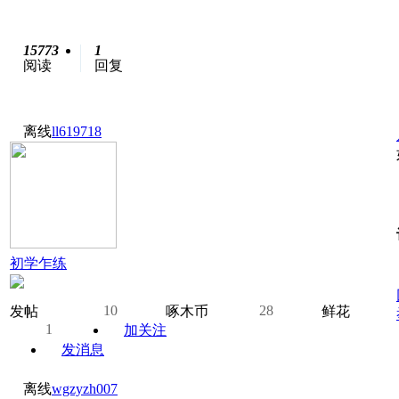
15773
1
阅读
回复
离线
ll619718
初学乍练
10
28
发帖
啄木币
鲜花
1
加关注
发消息
离线
wgzyzh007