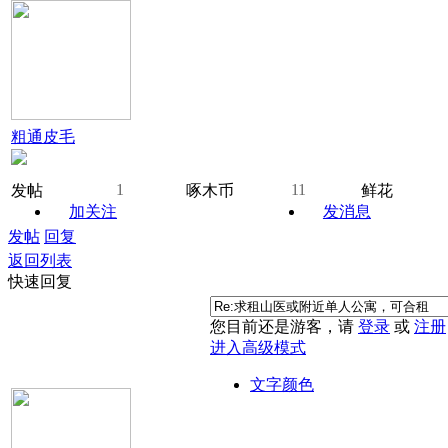
粗通皮毛
1
11
发帖
啄木币
鲜花
加关注
发消息
发帖
回复
返回列表
快速回复
您目前还是游客，请
登录
或
注册
进入高级模式
文字颜色