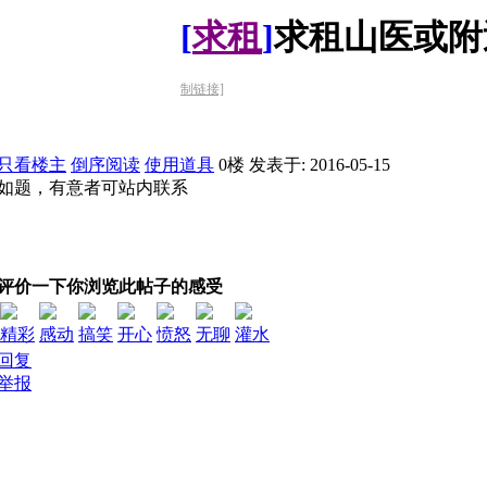
[
求租
]
求租山医或附
制链接]
只看楼主
倒序阅读
使用道具
0楼
发表于: 2016-05-15
如题，有意者可站内联系
评价一下你浏览此帖子的感受
精彩
感动
搞笑
开心
愤怒
无聊
灌水
回复
举报