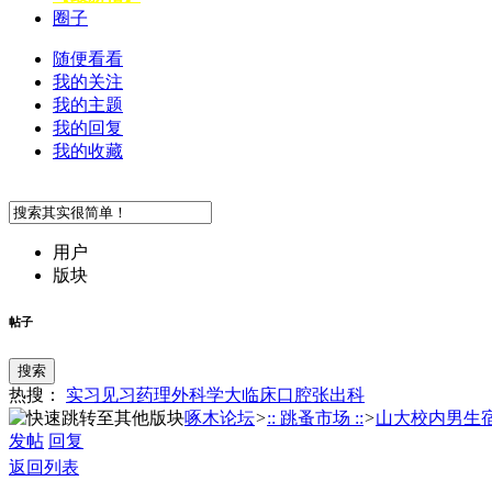
圈子
随便看看
我的关注
我的主题
我的回复
我的收藏
用户
版块
帖子
搜索
热搜：
实习
见习
药理
外科学
大临床
口腔
张
出科
啄木论坛
>
:: 跳蚤市场 ::
>
山大校内男生宿舍
发帖
回复
返回列表