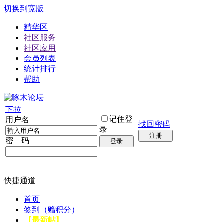
切换到宽版
精华区
社区服务
社区应用
会员列表
统计排行
帮助
下拉
记住登
用户名
找回密码
录
注册
密 码
登录
快捷通道
首页
签到（赠积分）
【最新帖】