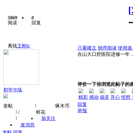
[
5869
0
阅读
回复
离线
王刚fc
只看楼主
倒序阅读
使用道
在山大口腔医院进修一年，需
评价一下你浏览此帖子的
初学乍练
精彩
感动
搞笑
开心
愤怒
回复
1
发帖
啄木币
举报
12
鲜花
1
加关注
发消息
发帖
回复