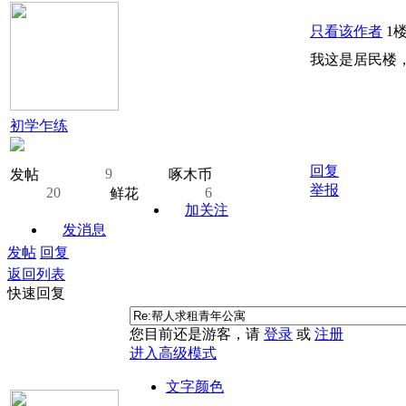
只看该作者
1
我这是居民楼
初学乍练
回复
9
发帖
啄木币
举报
20
6
鲜花
加关注
发消息
发帖
回复
返回列表
快速回复
您目前还是游客，请
登录
或
注册
进入高级模式
文字颜色