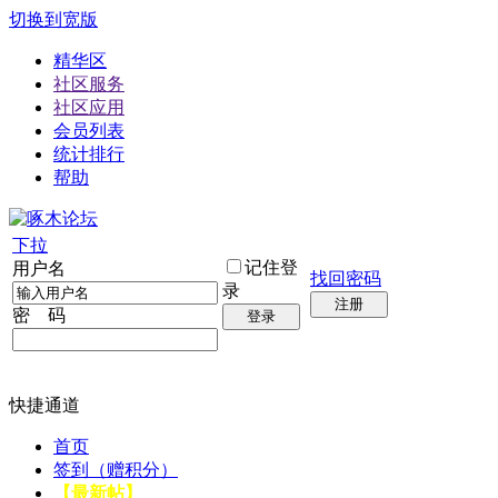
切换到宽版
精华区
社区服务
社区应用
会员列表
统计排行
帮助
下拉
记住登
用户名
找回密码
录
注册
密 码
登录
快捷通道
首页
签到（赠积分）
【最新帖】