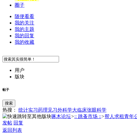
圈子
随便看看
我的关注
我的主题
我的回复
我的收藏
用户
版块
帖子
搜索
热搜：
统计
实习
药理
见习
外科学
大临床
张
眼科学
啄木论坛
>
:: 跳蚤市场 ::
>
帮人求租青年
发帖
回复
返回列表