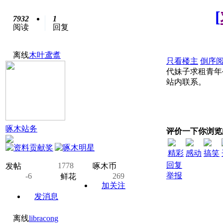
[
7932
1
阅读
回复
离线
木叶鸢翥
只看楼主
倒序
代妹子求租青年
站内联系。
啄木站务
评价一下你浏览
精彩
感动
搞笑
回复
1778
发帖
啄木币
举报
-6
269
鲜花
加关注
发消息
离线
libracong